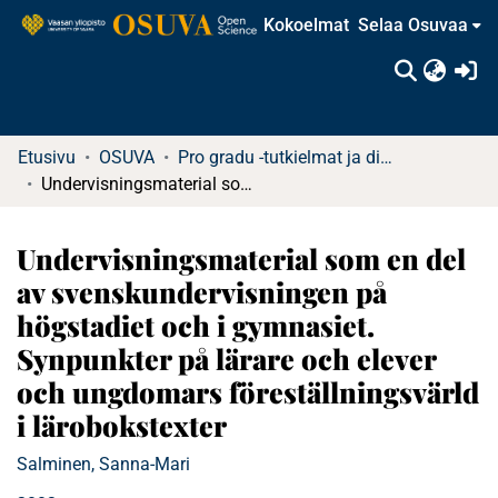
Kokoelmat
Selaa Osuvaa
(c
Etusivu
OSUVA
Pro gradu -tutkielmat ja diplomityöt
Undervisningsmaterial som en del av svenskundervisningen på högstadiet och i gymnasiet. Synpunkter på lärare och elever och ungdomars föreställningsvärld i lärobokstexter
Undervisningsmaterial som en del
av svenskundervisningen på
högstadiet och i gymnasiet.
Synpunkter på lärare och elever
och ungdomars föreställningsvärld
i lärobokstexter
Salminen, Sanna-Mari