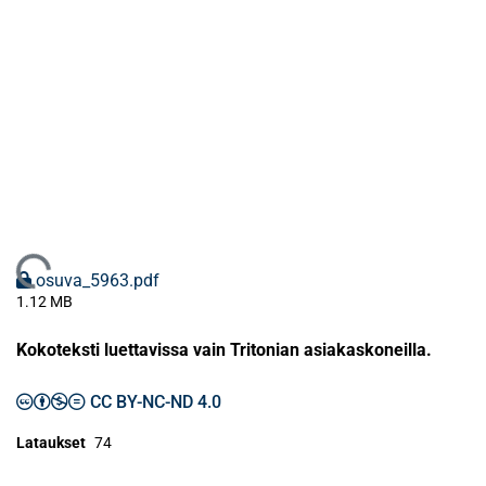
Ladataan...
osuva_5963.pdf
1.12 MB
Kokoteksti luettavissa vain Tritonian asiakaskoneilla.
CC BY-NC-ND 4.0
Lataukset
74