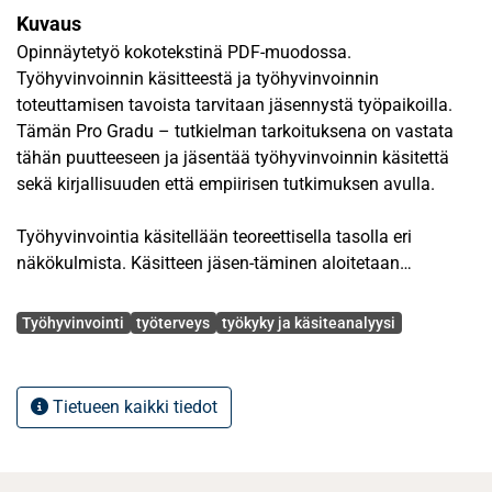
Kuvaus
Opinnäytetyö kokotekstinä PDF-muodossa.
Työhyvinvoinnin käsitteestä ja työhyvinvoinnin
toteuttamisen tavoista tarvitaan jäsennystä työpaikoilla.
Tämän Pro Gradu – tutkielman tarkoituksena on vastata
tähän puutteeseen ja jäsentää työhyvinvoinnin käsitettä
sekä kirjallisuuden että empiirisen tutkimuksen avulla.
Työhyvinvointia käsitellään teoreettisella tasolla eri
näkökulmista. Käsitteen jäsen-täminen aloitetaan
työntekijän tunnetiloista ja viranomaisvalvonnasta, mitkä
Avainsanat
muo-dostavat reunaehdot käsitteen tarkastelulle. Tärkeänä
Työhyvinvointi
työterveys
työkyky ja käsiteanalyysi
näkökulmana on myös työ-hyvinvoinnin edistäminen ja
työterveysriskit. Tämän lisäksi työhyvinvointia tarkas-
tellaan suhteessa sen lähi- ja vastakäsitteisiin.
Tietueen kaikki tiedot
Teoreettisen tarkastelun pohjalta muodostettiin
kysymykset empiiristä tutkimusta varten. Empiirinen