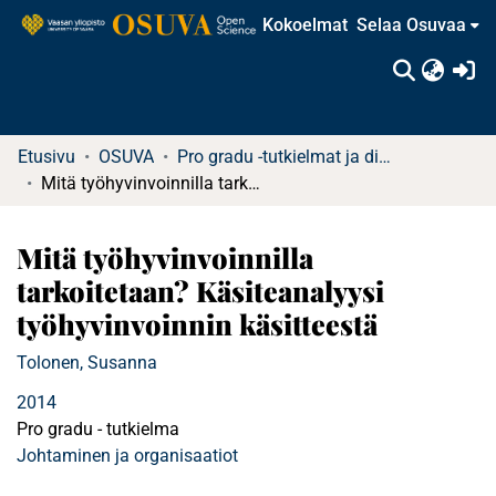
Kokoelmat
Selaa Osuvaa
(c
Etusivu
OSUVA
Pro gradu -tutkielmat ja diplomityöt (rajattu saatavuus)
Mitä työhyvinvoinnilla tarkoitetaan? Käsiteanalyysi työhyvinvoinnin käsitteestä
Mitä työhyvinvoinnilla
tarkoitetaan? Käsiteanalyysi
työhyvinvoinnin käsitteestä
Tolonen, Susanna
2014
Pro gradu - tutkielma
Johtaminen ja organisaatiot