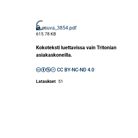
Ladataan...
osuva_3854.pdf
615.78 KB
Kokoteksti luettavissa vain Tritonian
asiakaskoneilla.
CC BY-NC-ND 4.0
Lataukset
51