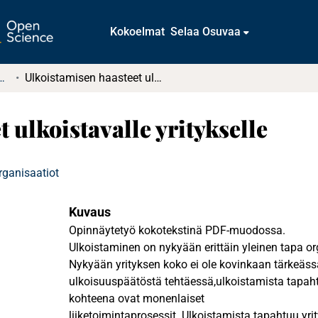
Kokoelmat
Selaa Osuvaa
t ja diplomityöt (rajattu saatavuus)
Ulkoistamisen haasteet ulkoistavalle yritykselle
 ulkoistavalle yritykselle
rganisaatiot
Kuvaus
Opinnäytetyö kokotekstinä PDF-muodossa.
Ulkoistaminen on nykyään erittäin yleinen tapa or
Nykyään yrityksen koko ei ole kovinkaan tärkeä
ulkoisuuspäätöstä tehtäessä,ulkoistamista tapahtuu
kohteena ovat monenlaiset
liiketoimintaprosessit. Ulkoistamista tapahtuu yr