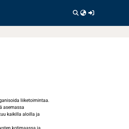
(current)
ganisoida liiketoimintaa.
ssä asemassa
 kaikilla aloilla ja
itysten kotimaassa ja