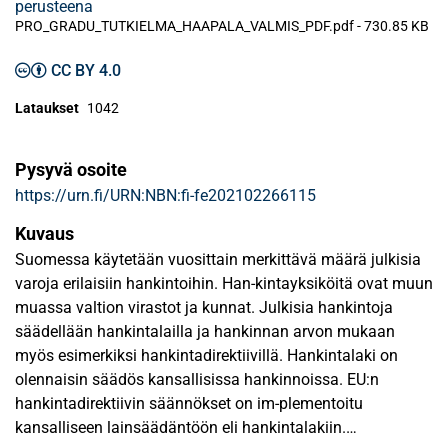
perusteena
PRO_GRADU_TUTKIELMA_HAAPALA_VALMIS_PDF.pdf -
730.85 KB
CC BY 4.0
Lataukset
1042
Pysyvä osoite
https://urn.fi/URN:NBN:fi-fe202102266115
Kuvaus
Suomessa käytetään vuosittain merkittävä määrä julkisia
varoja erilaisiin hankintoihin. Han-kintayksiköitä ovat muun
muassa valtion virastot ja kunnat. Julkisia hankintoja
säädellään hankintalailla ja hankinnan arvon mukaan
myös esimerkiksi hankintadirektiivillä. Hankintalaki on
olennaisin säädös kansallisissa hankinnoissa. EU:n
hankintadirektiivin säännökset on im-plementoitu
kansalliseen lainsäädäntöön eli hankintalakiin.