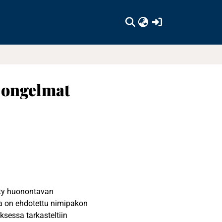
(current)
 ongelmat
tty huonontavan
a on ehdotettu nimipakon
ksessa tarkasteltiin