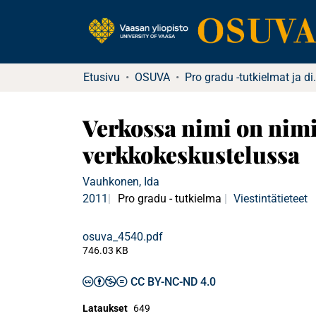
Etusivu
OSUVA
Pro gradu -tu
Verkossa nimi on nim
verkkokeskustelussa
Vauhkonen, Ida
2011
Pro gradu - tutkielma
Viestintätieteet
osuva_4540.pdf
746.03 KB
CC BY-NC-ND 4.0
Lataukset
649