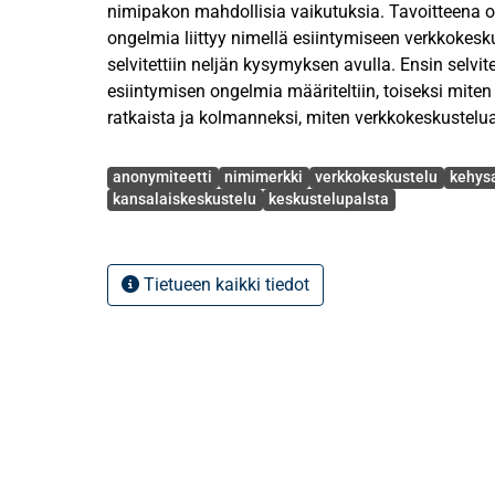
nimipakon mahdollisia vaikutuksia. Tavoitteena oli
ongelmia liittyy nimellä esiintymiseen verkkokesk
selvitettiin neljän kysymyksen avulla. Ensin selvite
esiintymisen ongelmia määriteltiin, toiseksi mite
ratkaista ja kolmanneksi, miten verkkokeskustelua
tarkasteltiin, miten nimellä esiintymisen ongelma
Avainsanat
yhteiskunnallisia ajattelutapoja ja kulttuurisia arv
anonymiteetti
nimimerkki
verkkokeskustelu
kehys
kansalaiskeskustelu
keskustelupalsta
Aineistona käytettiin Helsingin Sanomien keskust
kansalaiskeskustelua aiheesta ”Pitäisikö verkkoke
nimellä?”. Tieteenteoreettiset taustasitoumukset o
Tietueen kaikki tiedot
konstruktionismissa ja sen käsityksissä kielen so
Menetelmänä käytettiin kehysanalyysia, jota sovell
kansalaiskeskustelun tutkimiseen. Kehysanalyysi 
vaikuttavat teoreettiset suuntaukset tarjosivat käs
aineiston analyysiin.
Aineistosta selvisi, että vaatimus nimellä esiinty
nimipakkona. Analyysin tuloksena syntyi siten k