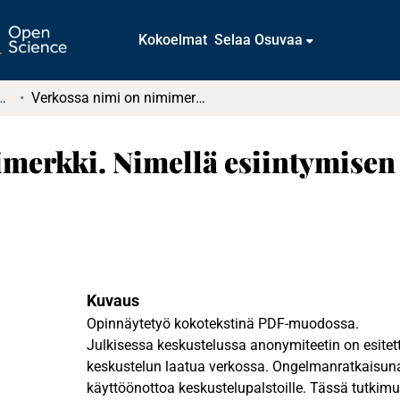
Kokoelmat
Selaa Osuvaa
tkielmat ja diplomityöt
Verkossa nimi on nimimerkki. Nimellä esiintymisen ongelmat verkkokeskustelussa
imerkki. Nimellä esiintymisen
Kuvaus
Opinnäytetyö kokotekstinä PDF-muodossa.
Julkisessa keskustelussa anonymiteetin on esite
keskustelun laatua verkossa. Ongelmanratkaisun
käyttöönottoa keskustelupalstoille. Tässä tutkimu