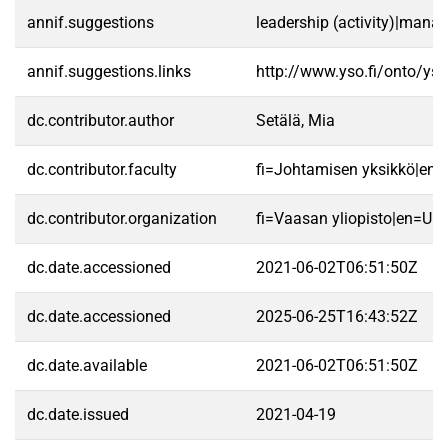
annif.suggestions
leadership (activity)|mana
annif.suggestions.links
http://www.yso.fi/onto/ys
dc.contributor.author
Setälä, Mia
dc.contributor.faculty
fi=Johtamisen yksikkö|en
dc.contributor.organization
fi=Vaasan yliopisto|en=Uni
dc.date.accessioned
2021-06-02T06:51:50Z
dc.date.accessioned
2025-06-25T16:43:52Z
dc.date.available
2021-06-02T06:51:50Z
dc.date.issued
2021-04-19