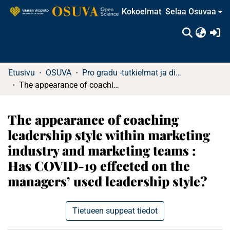
Kokoelmat
Selaa Osuvaa
(c
Etusivu
OSUVA
Pro gradu -tutkielmat ja diplomityöt
The appearance of coaching leadership style within marketing industry and marketing teams : Has COVID-19 effected on the managers’ used leadership style?
The appearance of coaching
leadership style within marketing
industry and marketing teams :
Has COVID-19 effected on the
managers’ used leadership style?
Tietueen suppeat tiedot