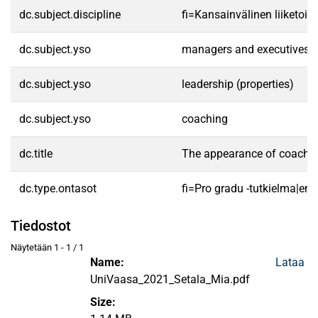
dc.subject.discipline
fi=Kansainvälinen liiketoim
dc.subject.yso
managers and executives
dc.subject.yso
leadership (properties)
dc.subject.yso
coaching
dc.title
The appearance of coaching
dc.type.ontasot
fi=Pro gradu -tutkielma|en
Tiedostot
Näytetään
1 - 1 / 1
Name:
Lataa
UniVaasa_2021_Setala_Mia.pdf
Size: