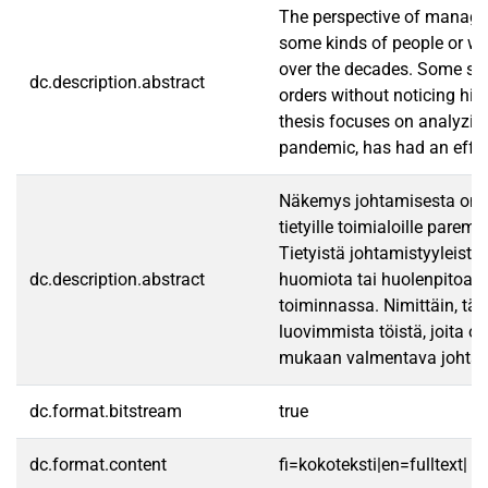
The perspective of managem
some kinds of people or wit
over the decades. Some spe
dc.description.abstract
orders without noticing his
thesis focuses on analyzing
pandemic, has had an effect
Näkemys johtamisesta on muu
tietyille toimialoille pare
Tietyistä johtamistyyleist
dc.description.abstract
huomiota tai huolenpitoa. T
toiminnassa. Nimittäin, täm
luovimmista töistä, joita o
mukaan valmentava johtamis
dc.format.bitstream
true
dc.format.content
fi=kokoteksti|en=fulltext|