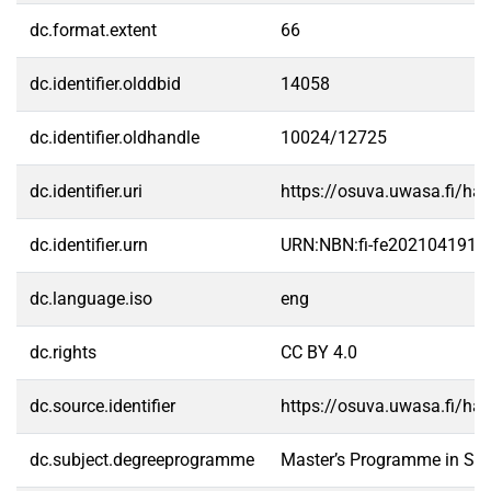
dc.format.extent
66
dc.identifier.olddbid
14058
dc.identifier.oldhandle
10024/12725
dc.identifier.uri
https://osuva.uwasa.fi/h
dc.identifier.urn
URN:NBN:fi-fe2021041910
dc.language.iso
eng
dc.rights
CC BY 4.0
dc.source.identifier
https://osuva.uwasa.fi/h
dc.subject.degreeprogramme
Master’s Programme in Str