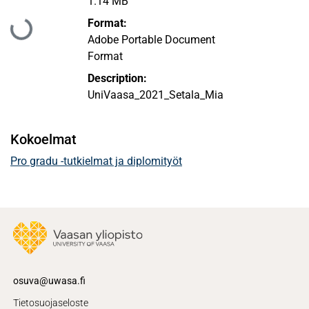
1.14 MB
Ladataan...
Format:
Adobe Portable Document
Format
Description:
UniVaasa_2021_Setala_Mia
Kokoelmat
Pro gradu -tutkielmat ja diplomityöt
osuva@uwasa.fi
Tietosuojaseloste