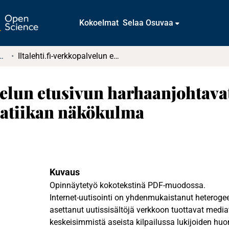
Kokoelmat
Selaa Osuvaa
tkielmat ja diplomityöt
Iltalehti.fi-verkkopalvelun etusivun harhaanjohtavat uutisotsikot. Semantiikan ja pragmatiikan näkökulma
velun etusivun harhaanjohtavat
matiikan näkökulma
Kuvaus
Opinnäytetyö kokotekstinä PDF-muodossa.
Internet-uutisointi on yhdenmukaistanut heteroge
asettanut uutissisältöjä verkkoon tuottavat mediat
keskeisimmistä aseista kilpailussa lukijoiden hu