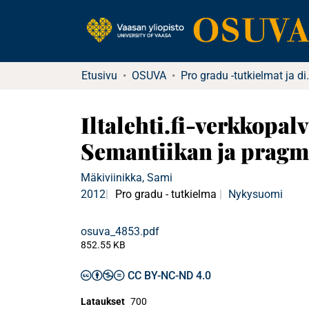
Etusivu
OSUVA
Pro gradu -tu
Iltalehti.fi-verkkopal
Semantiikan ja prag
Mäkiviinikka, Sami
2012
Pro gradu - tutkielma
Nykysuomi
osuva_4853.pdf
852.55 KB
CC BY-NC-ND 4.0
Lataukset
700