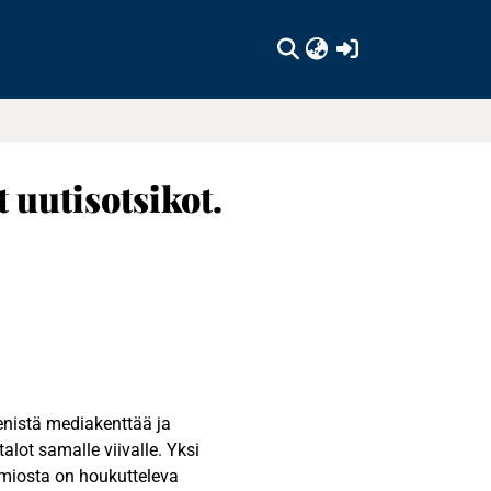
(current)
 uutisotsikot.
enistä mediakenttää ja
alot samalle viivalle. Yksi
omiosta on houkutteleva