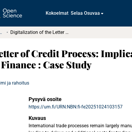
Kokoelmat
Selaa Osuvaa
tkielmat ja diplomityöt
Digitalization of the Letter of Credit Process: Implications for Business Performance in Trade Finance : Case Study
Letter of Credit Process: Impli
Finance : Case Study
mi ja rahoitus
Pysyvä osoite
https://urn.fi/URN:NBN:fi-fe20251024103157
Kuvaus
International trade processes remain largely man