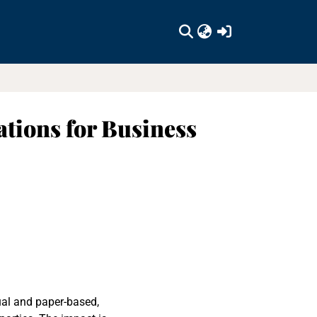
(current)
cations for Business
ual and paper-based,