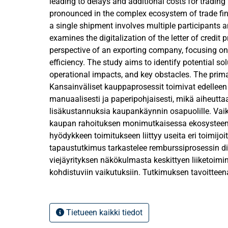
leading to delays and additional costs for trading 
pronounced in the complex ecosystem of trade fin
a single shipment involves multiple participants a
examines the digitalization of the letter of credit 
perspective of an exporting company, focusing on
efficiency. The study aims to identify potential sol
operational impacts, and key obstacles. The prima
consists of semi-structured interviews with repres
Kansainväliset kauppaprosessit toimivat edelleen 
company, banks, and freight forwarders. Secondar
manuaalisesti ja paperipohjaisesti, mikä aiheuttaa 
company's system data and process observations.
lisäkustannuksia kaupankäynnin osapuolille. Vai
using thematic and quantitative text analysis met
kaupan rahoituksen monimutkaisessa ekosysteemi
study utilizes scenario analysis based on Monte 
hyödykkeen toimitukseen liittyy useita eri toimijoi
the effects of electronic documents on the cost str
tapaustutkimus tarkastelee remburssiprosessin dig
credit process.
viejäyrityksen näkökulmasta keskittyen liiketoim
kohdistuviin vaikutuksiin. Tutkimuksen tavoitteen
The results show that attitudes toward digitaliza
potentiaaliset ratkaisut, taloudelliset ja operatiivi
stakeholders. According to regression analysis, 
keskeiset esteet. Tutkimuksen ensisijaisena ainei
banks is strongly associated with discourse on di
puolistrukturoidut haastattelut tapausyrityksen, p
Tietueen kaikki tiedot
promising solution for an exporting company is th
edustajien kanssa. Toissijaisena aineistona hyö