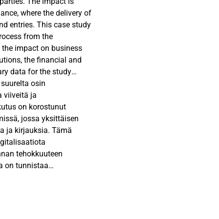
parties. The impact is
ance, where the delivery of
nd entries. This case study
process from the
 the impact on business
utions, the financial and
ry data for the study
entatives of the case
suurelta osin
y data includes the case
viiveitä ja
 The data is analyzed
kutus on korostunut
hods. Furthermore, the
ssä, jossa yksittäisen
Carlo simulations to model
ta ja kirjauksia. Tämä
ucture of the letter of
italisaatiota
innan tehokkuuteen
a on tunnistaa
tion vary among
set vaikutukset, sekä
positive sentiment among
stona ovat
gital adoption. The most
ankkien ja huolitsijoiden
e adoption of electronic
dynnetään tapausyrityksen