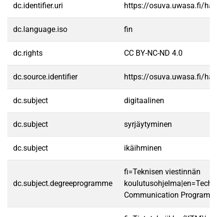
dc.identifier.uri
https://osuva.uwasa.fi/h
dc.language.iso
fin
dc.rights
CC BY-NC-ND 4.0
dc.source.identifier
https://osuva.uwasa.fi/h
dc.subject
digitaalinen
dc.subject
syrjäytyminen
dc.subject
ikäihminen
fi=Teknisen viestinnän
dc.subject.degreeprogramme
koulutusohjelma|en=Techn
Communication Programm