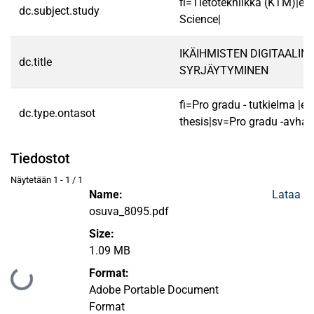
fi=Tietotekniikka (KTM)|e
dc.subject.study
Science|
IKÄIHMISTEN DIGITAALIN
dc.title
SYRJÄYTYMINEN
fi=Pro gradu - tutkielma |e
dc.type.ontasot
thesis|sv=Pro gradu -avhan
Tiedostot
Näytetään
1 - 1 / 1
Name:
Lataa
osuva_8095.pdf
Size:
1.09 MB
Format:
Ladataan...
Adobe Portable Document
Format