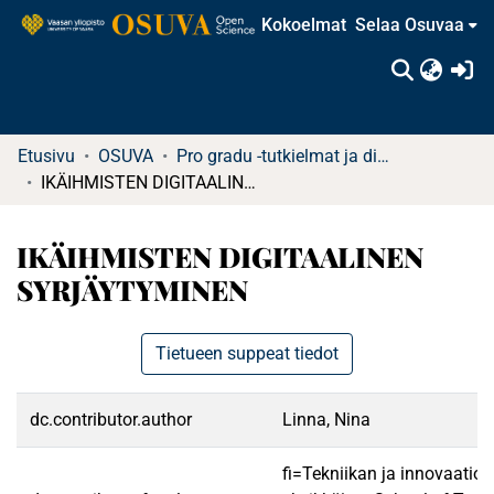
Kokoelmat
Selaa Osuvaa
(c
Etusivu
OSUVA
Pro gradu -tutkielmat ja diplomityöt
IKÄIHMISTEN DIGITAALINEN SYRJÄYTYMINEN
IKÄIHMISTEN DIGITAALINEN
SYRJÄYTYMINEN
Tietueen suppeat tiedot
dc.contributor.author
Linna, Nina
fi=Tekniikan ja innovaatio