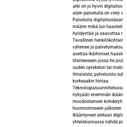
arki on jo hyvin digitalisoit
arjen palveluita on viety ve
Palveluita digitalisoidaan 
määrin mikä luo haasteita i
hyödyntää ja saavuttaa näit
Tavallinen henkilökohtaine
vähenee ja palvelumaksut
asettaa ikäihmiset haastee
tilanteeseen jossa he jout
uuden opiskelun tai maks
ilmaisista, palveluista suht
korkeaakin hintaa.
Teknologiasuunnittelussa 
nykyään enemmän ikääntyv
muodostamien kohderyhm
huomioimiseen julkisten pa
Ikääntyneet aletaan digitaa
yhteiskunnassa nähdä pote