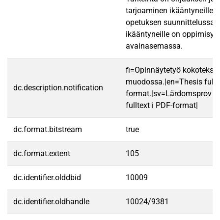
tarjoaminen ikääntyneille.
opetuksen suunnittelussa j
ikääntyneille on oppimisym
avainasemassa.
fi=Opinnäytetyö kokotekst
muodossa.|en=Thesis fullt
dc.description.notification
format.|sv=Lärdomsprov ti
fulltext i PDF-format|
dc.format.bitstream
true
dc.format.extent
105
dc.identifier.olddbid
10009
dc.identifier.oldhandle
10024/9381