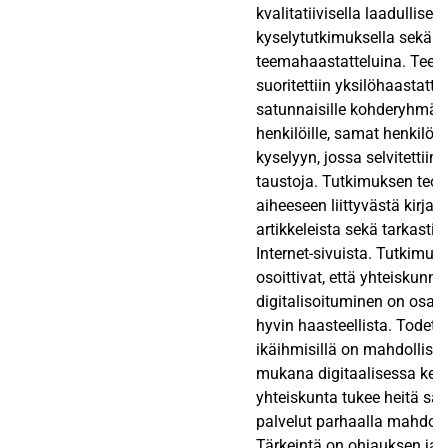
kvalitatiivisella laadullisell
kyselytutkimuksella sekä
teemahaastatteluina. Teem
suoritettiin yksilöhaastatte
satunnaisille kohderyhmään
henkilöille, samat henkilöt 
kyselyyn, jossa selvitettiin 
taustoja. Tutkimuksen teor
aiheeseen liittyvästä kirjall
artikkeleista sekä tarkasti 
Internet-sivuista. Tutkimuk
osoittivat, että yhteiskunn
digitalisoituminen on osall
hyvin haasteellista. Todettii
ikäihmisillä on mahdollisu
mukana digitaalisessa kehi
yhteiskunta tukee heitä s
palvelut parhaalla mahdolli
Tärkeintä on ohjauksen ja