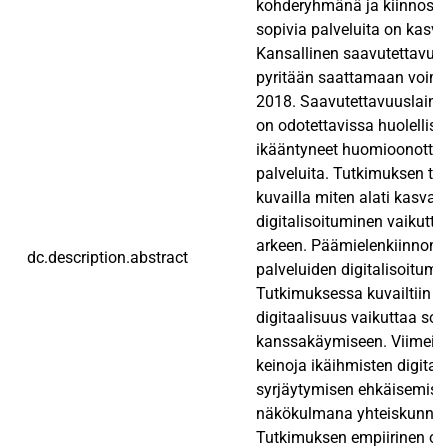
kohderyhmänä ja kiinnostus
sopivia palveluita on kas
Kansallinen saavutettavuu
pyritään saattamaan voim
2018. Saavutettavuuslains
on odotettavissa huolellise
ikääntyneet huomioonottavi
palveluita. Tutkimuksen tar
kuvailla miten alati kasvav
digitalisoituminen vaikutta
arkeen. Päämielenkiinnon 
dc.description.abstract
palveluiden digitalisoitumi
Tutkimuksessa kuvailtiin m
digitaalisuus vaikuttaa sos
kanssakäymiseen. Viimeise
keinoja ikäihmisten digitaa
syrjäytymisen ehkäisemisek
näkökulmana yhteiskunnan
Tutkimuksen empiirinen osu