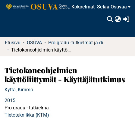
Kokoelmat
Selaa Osuvaa
(c
Etusivu
OSUVA
Pro gradu -tutkielmat ja diplomityöt
Tietokoneohjelmien käyttöliittymät - Käyttäjätutkimus
Tietokoneohjelmien
käyttöliittymät - Käyttäjätutkimus
Kyttä, Kimmo
2015
Pro gradu - tutkielma
Tietotekniikka (KTM)