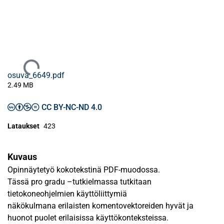
Ladataan...
osuva_6649.pdf
2.49 MB
CC BY-NC-ND 4.0
Lataukset
423
Kuvaus
Opinnäytetyö kokotekstinä PDF-muodossa.
Tässä pro gradu –tutkielmassa tutkitaan
tietokoneohjelmien käyttöliittymiä
näkökulmana erilaisten komentovektoreiden hyvät ja
huonot puolet erilaisissa käyttökonteksteissa.