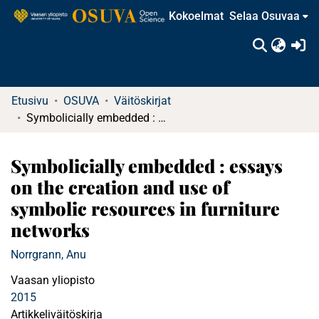
Kokoelmat
Selaa Osuvaa
(c
Etusivu
OSUVA
Väitöskirjat
Symbolicially embedded : essays on the creation and use of symbolic resources in furniture networks
Symbolicially embedded : essays
on the creation and use of
symbolic resources in furniture
networks
Norrgrann, Anu
Vaasan yliopisto
2015
Artikkeliväitöskirja