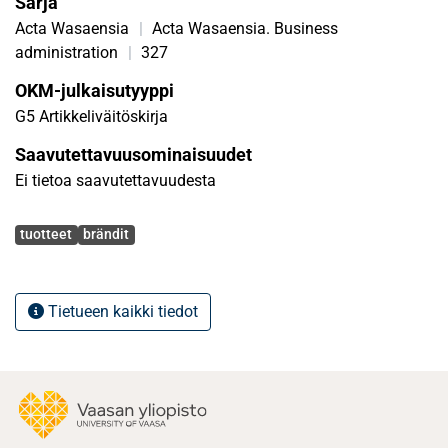
Sarja
Acta Wasaensia
|
Acta Wasaensia. Business
administration
|
327
OKM-julkaisutyyppi
G5 Artikkeliväitöskirja
Saavutettavuusominaisuudet
Ei tietoa saavutettavuudesta
Avainsanat
tuotteet
brändit
Tietueen kaikki tiedot