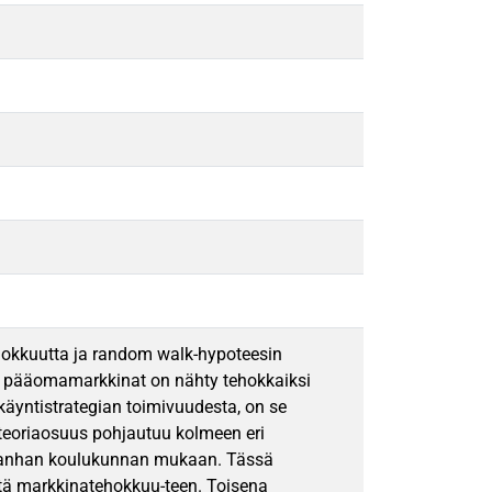
okkuutta ja random walk-hypoteesin
n pääomamarkkinat on nähty tehokkaiksi
käyntistrategian toimivuudesta, on se
teoriaosuus pohjautuu kolmeen eri
 vanhan koulukunnan mukaan. Tässä
stä markkinatehokkuu-teen. Toisena