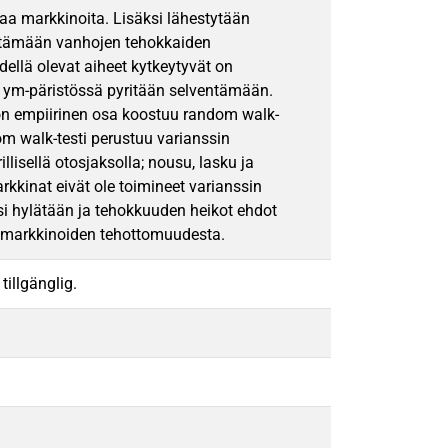
a markkinoita. Lisäksi lähestytään
ytämään vanhojen tehokkaiden
dellä olevat aiheet kytkeytyvät on
 ym-päristössä pyritään selventämään.
Työn empiirinen osa koostuu random walk-
om walk-testi perustuu varianssin
llisellä otosjaksolla; nousu, lasku ja
kkinat eivät ole toimineet varianssin
si hylätään ja tehokkuuden heikot ehdot
ä markkinoiden tehottomuudesta.
tillgänglig.