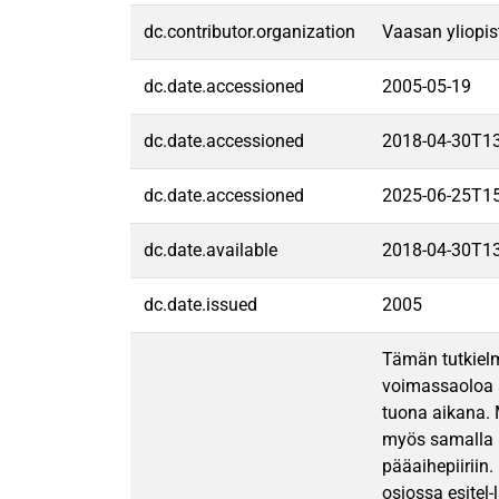
dc.contributor.organization
Vaasan yliopis
dc.date.accessioned
2005-05-19
dc.date.accessioned
2018-04-30T1
dc.date.accessioned
2025-06-25T1
dc.date.available
2018-04-30T1
dc.date.issued
2005
Tämän tutkiel
voimassaoloa 
tuona aikana. 
myös samalla p
pääaihepiirii
osiossa esitel