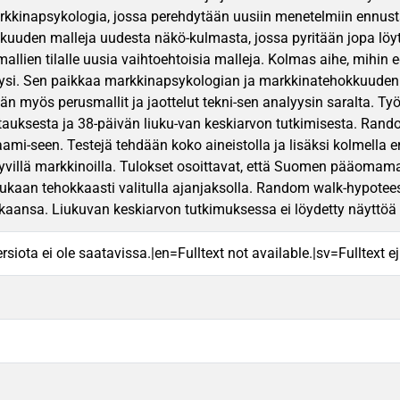
kkinapsykologia, jossa perehdytään uusiin menetelmiin ennusta
kuuden malleja uudesta näkö-kulmasta, jossa pyritään jopa lö
llien tilalle uusia vaihtoehtoisia malleja. Kolmas aihe, mihin e
yysi. Sen paikkaa markkinapsykologian ja markkinatehokkuuden
ään myös perusmallit ja jaottelut tekni-sen analyysin saralta. 
tauksesta ja 38-päivän liuku-van keskiarvon tutkimisesta. Rand
ami-seen. Testejä tehdään koko aineistolla ja lisäksi kolmella eri
yvillä markkinoilla. Tulokset osoittavat, että Suomen pääomamar
ukaan tehokkaasti valitulla ajanjaksolla. Random walk-hypotee
kkaansa. Liukuvan keskiarvon tutkimuksessa ei löydetty näyttö
rsiota ei ole saatavissa.|en=Fulltext not available.|sv=Fulltext ej 