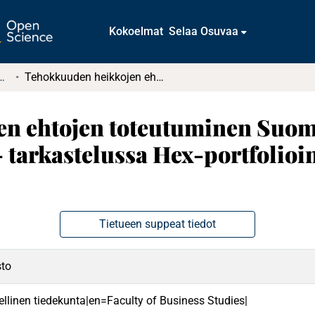
Kokoelmat
Selaa Osuvaa
tkielmat ja diplomityöt
Tehokkuuden heikkojen ehtojen toteutuminen Suomen pääomamarkkinoilla - tarkastelussa Hex-portfolioindeksi 14.10.1998 – 19.12.2002
en ehtojen toteutuminen Suo
tarkastelussa Hex-portfolioin
Tietueen suppeat tiedot
sto
ellinen tiedekunta|en=Faculty of Business Studies|