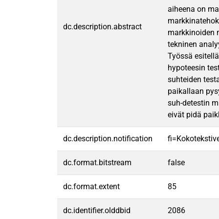
aiheena on mar
markkinatehok
dc.description.abstract
markkinoiden ma
tekninen anal
Työssä esitell
hypoteesin tes
suhteiden testa
paikallaan pys
suh-detestin m
eivät pidä pai
dc.description.notification
fi=Kokotekstive
dc.format.bitstream
false
dc.format.extent
85
dc.identifier.olddbid
2086