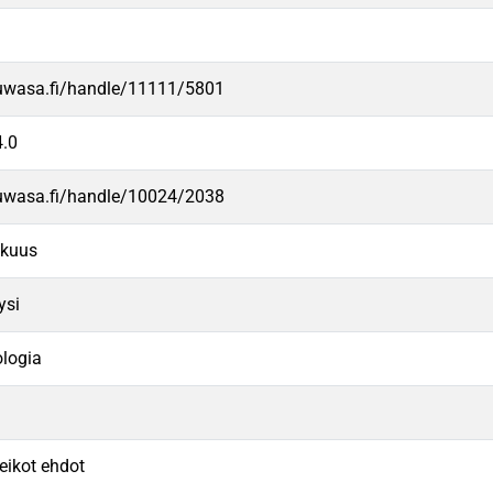
.uwasa.fi/handle/11111/5801
.0
.uwasa.fi/handle/10024/2038
kkuus
ysi
logia
eikot ehdot