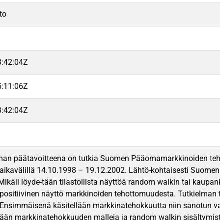
to
3:42:04Z
5:11:06Z
3:42:04Z
man päätavoitteena on tutkia Suomen Pääomamarkkinoiden teh
aikavälillä 14.10.1998 – 19.12.2002. Lähtö-kohtaisesti Suome
Mikäli löyde-tään tilastollista näyttöä random walkin tai kaupan
ositiivinen näyttö markkinoiden tehottomuudesta. Tutkielman 
n. Ensimmäisenä käsitellään markkinatehokkuutta niin sanotun
-lään markkinatehokkuuden malleja ja random walkin sisältymi