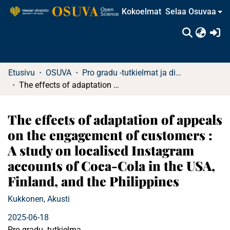
Kokoelmat
Selaa Osuvaa
(c
Etusivu
OSUVA
Pro gradu -tutkielmat ja diplomityöt
The effects of adaptation of appeals on the engagement of customers : A study on localised Instagram accounts of Coca-Cola in the USA, Finland, and the Philippines
The effects of adaptation of appeals
on the engagement of customers :
A study on localised Instagram
accounts of Coca-Cola in the USA,
Finland, and the Philippines
Kukkonen, Akusti
2025-06-18
Pro gradu -tutkielma