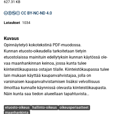
627.31 KB
CC BY-NC-ND 4.0
Lataukset
1034
Kuvaus
Opinnäytetyö kokotekstinä PDF-muodossa.
Kunnan etuosto-oikeudella tarkoitetaan tietyin
etuostolaissa mainituin edellytyksin kunnan käytössä ole-
vaa maanhankinnan keinoa, jossa kunta tulee
kiinteistökaupassa ostajan tilalle. Kiinteistökaupassa tulee
lain mukaan käyttää kaupanvahvistajaa, jolla on
varsinaisen kaupanvahvistamisen lisäksi velvollisuus
ilmoittaa kunnalle käynnissä olevasta kiinteistökaupasta.
Näin kunta saa tiedon alueellaan tapahtuvista
kiinteistökaupoista ja voi etuostolain edellytysten
Avainsanat
täyttyessä käyttää kauppaan etuosto-oikeutta. Etuosto-
etuosto-oikeus
hallinto-oikeus
oikeusperiaatteet
oikeuden käyttö siis tapahtuu ennen lainhuudon saamista.
maanhankinta