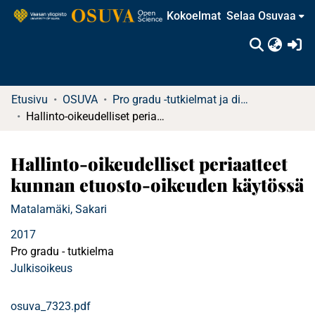
Kokoelmat
Selaa Osuvaa
(c
Etusivu
OSUVA
Pro gradu -tutkielmat ja diplomityöt
Hallinto-oikeudelliset periaatteet kunnan etuosto-oikeuden käytössä
Hallinto-oikeudelliset periaatteet
kunnan etuosto-oikeuden käytössä
Matalamäki, Sakari
2017
Pro gradu - tutkielma
Julkisoikeus
osuva_7323.pdf