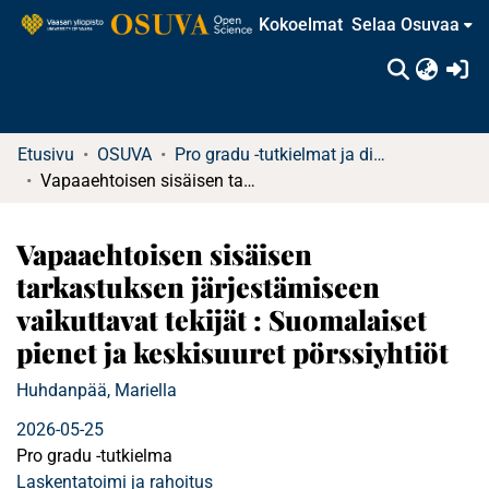
Kokoelmat
Selaa Osuvaa
(c
Etusivu
OSUVA
Pro gradu -tutkielmat ja diplomityöt
Vapaaehtoisen sisäisen tarkastuksen järjestämiseen vaikuttavat tekijät : Suomalaiset pienet ja keskisuuret pörssiyhtiöt
Vapaaehtoisen sisäisen
tarkastuksen järjestämiseen
vaikuttavat tekijät : Suomalaiset
pienet ja keskisuuret pörssiyhtiöt
Huhdanpää, Mariella
2026-05-25
Pro gradu -tutkielma
Laskentatoimi ja rahoitus