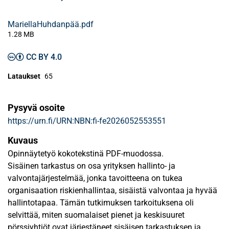
MariellaHuhdanpää.pdf
1.28 MB
CC BY 4.0
Lataukset
65
Pysyvä osoite
https://urn.fi/URN:NBN:fi-fe2026052553551
Kuvaus
Opinnäytetyö kokotekstinä PDF-muodossa.
Sisäinen tarkastus on osa yrityksen hallinto- ja
valvontajärjestelmää, jonka tavoitteena on tukea
organisaation riskienhallintaa, sisäistä valvontaa ja hyvää
hallintotapaa. Tämän tutkimuksen tarkoituksena oli
selvittää, miten suomalaiset pienet ja keskisuuret
pörssiyhtiöt ovat järjestäneet sisäisen tarkastuksen ja