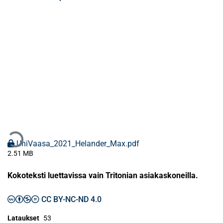
ataan...
UniVaasa_2021_Helander_Max.pdf
2.51 MB
Kokoteksti luettavissa vain Tritonian asiakaskoneilla.
CC BY-NC-ND 4.0
Lataukset
53