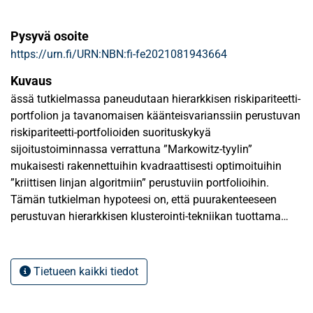
Pysyvä osoite
https://urn.fi/URN:NBN:fi-fe2021081943664
Kuvaus
ässä tutkielmassa paneudutaan hierarkkisen riskipariteetti-
portfolion ja tavanomaisen käänteisvarianssiin perustuvan
riskipariteetti-portfolioiden suorituskykyä
sijoitustoiminnassa verrattuna ”Markowitz-tyylin”
mukaisesti rakennettuihin kvadraattisesti optimoituihin
”kriittisen linjan algoritmiin” perustuviin portfolioihin.
Tämän tutkielman hypoteesi on, että puurakenteeseen
perustuvan hierarkkisen klusterointi-tekniikan tuottama
riskipariteetti-portfolio on tuottaa
suuremmat riskikorjatut tuotot ja johtaa pienempään
varojen keskittymiseen portfolion allokaatiossa verrattuna
Tietueen kaikki tiedot
60/40-portfolioon ja perinteisiin verrokkiportfolioihin, joiden
rakentaminen perustuu käänteiseen kovarianssimatriisiin.