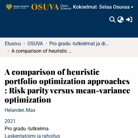
Kokoelmat
Selaa Osuvaa
(c
Etusivu
OSUVA
Pro gradu -tutkielmat ja diplomityöt (rajattu saatavuus)
A comparison of heuristic portfolio optimization approaches : Risk parity versus mean-variance optimization
A comparison of heuristic
portfolio optimization approaches
: Risk parity versus mean-variance
optimization
Helander, Max
2021
Pro gradu -tutkielma
Laskentatoimi ja rahoitus