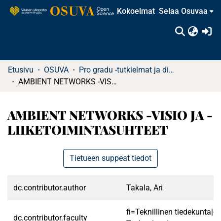
Kokoelmat
Selaa Osuvaa
(c
Etusivu
OSUVA
Pro gradu -tutkielmat ja diplomityöt
AMBIENT NETWORKS -VISIO JA -LIIKETOIMINTASUHTEET
AMBIENT NETWORKS -VISIO JA -
LIIKETOIMINTASUHTEET
Tietueen suppeat tiedot
dc.contributor.author
Takala, Ari
fi=Teknillinen tiedekunta|e
dc.contributor.faculty