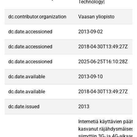
Technology|
dc.contributor.organization
Vaasan yliopisto
dc.date.accessioned
2013-09-02
dc.date.accessioned
2018-04-30T13:49:27Z
dc.date.accessioned
2025-06-25T16:10:28Z
dc.date.available
2013-09-10
dc.date.available
2018-04-30T13:49:27Z
dc.date.issued
2013
Internetiä käyttävien pääte
kasvanut räjähdysmäisesti 
siirryttiin 3G- ja 4G-aikaan, 