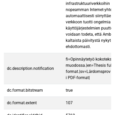
infrastruktuuriverkkoihin li
nopeamman Internet-yhtey
automaattisesti siirryttäe
verkkoon tuotti ongelmia jo
käyttöjärjestelmien puutteis
voidaan todeta, että Ambie
kaltaista päivitystä nykytek
ehdottomasti.
fi=Opinnäytetyö kokotekst
muodossa.|en=Thesis fullt
dc.description.notification
format.|sv=Lärdomsprov til
i PDF-format|
dc.format.bitstream
true
dc.format.extent
107