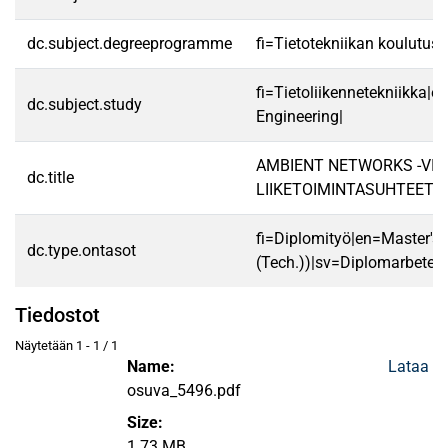
dc.subject.degreeprogramme
fi=Tietotekniikan koulutuso
fi=Tietoliikennetekniikka
dc.subject.study
Engineering|
AMBIENT NETWORKS -VISI
dc.title
LIIKETOIMINTASUHTEET
fi=Diplomityö|en=Master's 
dc.type.ontasot
(Tech.))|sv=Diplomarbete|
Tiedostot
Näytetään
1 - 1 / 1
Name:
Lataa
osuva_5496.pdf
Size:
1.73 MB