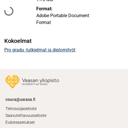
Format:
Ladataan...
Adobe Portable Document
Format
Kokoelmat
Pro gradu -tutkielmat ja diplomityöt
osuva@uwasa.fi
Tietosuojaseloste
Saavutettavuusseloste
Evästeasetukset