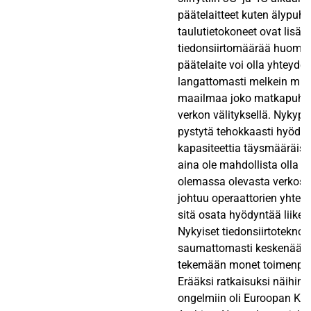
päätelaitteet kuten älypuhe
taulutietokoneet ovat lisän
tiedonsiirtomäärää huomat
päätelaite voi olla yhteydes
langattomasti melkein mis
maailmaa joko matkapuhel
verkon välityksellä. Nykypäi
pystytä tehokkaasti hyöd
kapasiteettia täysmääräisest
aina ole mahdollista olla y
olemassa olevasta verkost
johtuu operaattorien yhteis
sitä osata hyödyntää liike
Nykyiset tiedonsiirtoteknolo
saumattomasti keskenään j
tekemään monet toimenpite
Erääksi ratkaisuksi näihin 
ongelmiin oli Euroopan Ko