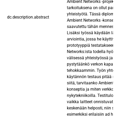
Ambient Networks -projekt
tarkoituksena on ollut para
yhteistyötä. Tässä diplomi
dc.description.abstract
Ambient Networks -konsepti
saavutettu tähän mennessä 
Lisäksi työssä käydään läp
arviointia, jossa he käytti
prototyyppiä testatakseen,
Networks:ista todella hyöt
välisessä yhteistyössä ja l
pystytäänkö verkon kapasi
tehokkaammin. Työn yhtey
käytännön testaus pitää si
siitä, tarvitaanko Ambient 
konseptia ja miten verkkoj
nykytekniikoilla. Testituloks
vaikka laitteet onnistuvat 
keskenään helposti, niin si
esimerkiksi erilaisiin ad hoc