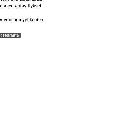
diaseurantayritykset
 media-analyytikoiden
aseuranta
än. Tämän tutkimuksen
sainvälistymiseen
kkinoilla sijaitsevia
itettyihin yleisiin
ntatekijöihin.
yritykselle kasvattaa
istymiseen niin
steisten entrymuotojen
tekstiin tarkastelemalla
nsainvälistymistä koskevaa