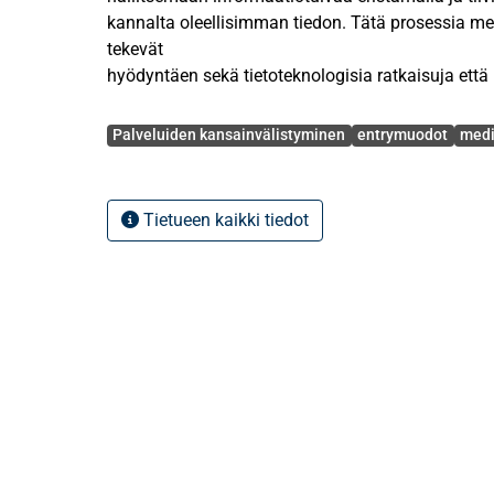
kannalta oleellisimman tiedon. Tätä prosessia me
tekevät
hyödyntäen sekä tietoteknologisia ratkaisuja että
ammattitaitoa.
Avainsanat
Palveluiden kansainvälistyminen
entrymuodot
medi
Mediaseurantatoimialaa on tutkittu erittäin väh
tarkoitus on lisätä ymmärrystä alan yritysten kan
vaikuttaviin tekijöihin ja siihen, miten
Tietueen kaikki tiedot
mediaseurantayritykset palvelevat ulkomaisilla mar
asiakkaitaan. Tutkimus perustuu kirjallisuudessa es
kansainvälistymismuotoihin ja niihin liittyviin vali
Kansainvälistymistä tarkastellaan yhtenä keinona 
liiketoimintaansa. Käsittely kohdistuu kansainväl
vientioperoinnin kuin sopimus- ja investointiperu
kautta. Näiden
muotojen käsittelyä laajennetaan palveluyrityskon
palveluiden ominaisuuksia ja palveluyritysten ka
kirjallisuutta.