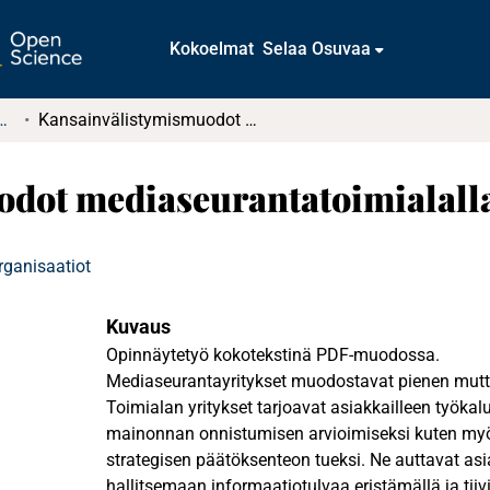
Kokoelmat
Selaa Osuvaa
t ja diplomityöt (rajattu saatavuus)
Kansainvälistymismuodot mediaseurantatoimialalla
dot mediaseurantatoimialall
rganisaatiot
Kuvaus
Opinnäytetyö kokotekstinä PDF-muodossa.
Mediaseurantayritykset muodostavat pienen mutta
Toimialan yritykset tarjoavat asiakkailleen työkalu
mainonnan onnistumisen arvioimiseksi kuten myö
strategisen päätöksenteon tueksi. Ne auttavat as
hallitsemaan informaatiotulvaa eristämällä ja tii