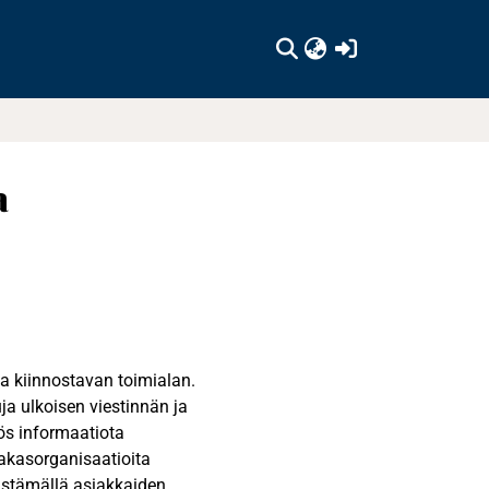
(current)
a
 kiinnostavan toimialan.
ja ulkoisen viestinnän ja
s informaatiota
iakasorganisaatioita
vistämällä asiakkaiden