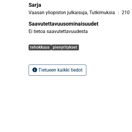
Sarja
Vaasan yliopiston julkaisuja, Tutkimuksia
|
210
Saavutettavuusominaisuudet
Ei tietoa saavutettavuudesta
Avainsanat
tehokkuus
pienyritykset
Tietueen kaikki tiedot