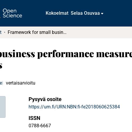
Kokoelmat
Selaa Osuvaa
t
Framework for small business performance measurement : towards integrated PM systems
business performance measure
s
e
vertaisarvioitu
Pysyvä osoite
https://urn.fi/URN:NBN:fi-fe2018060625384
ISSN
0788-6667