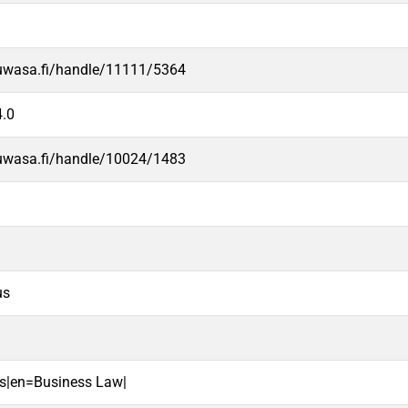
.uwasa.fi/handle/11111/5364
.0
.uwasa.fi/handle/10024/1483
us
us|en=Business Law|