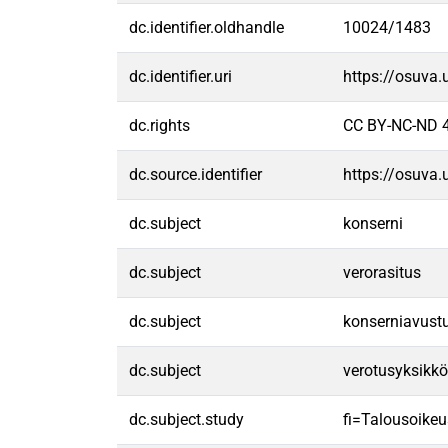
dc.identifier.oldhandle
10024/1483
dc.identifier.uri
https://osuva
dc.rights
CC BY-NC-ND 4
dc.source.identifier
https://osuva
dc.subject
konserni
dc.subject
verorasitus
dc.subject
konserniavust
dc.subject
verotusyksikkö
dc.subject.study
fi=Talousoike