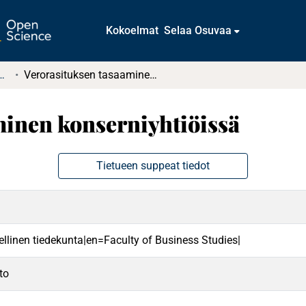
Kokoelmat
Selaa Osuvaa
tkielmat ja diplomityöt
Verorasituksen tasaaminen konserniyhtiöissä
minen konserniyhtiöissä
Tietueen suppeat tiedot
ellinen tiedekunta|en=Faculty of Business Studies|
to