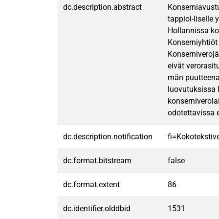
dc.description.abstract
Konserniavustu
tappiol-liselle
Hollannissa ko
Konserniyhtiöt 
Konserniverojä
eivät verorasi
män puutteena 
luovutuksissa 
konserniverola
odotettavissa 
dc.description.notification
fi=Kokotekstive
dc.format.bitstream
false
dc.format.extent
86
dc.identifier.olddbid
1531