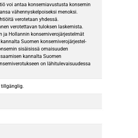
htiö voi antaa konserniavustusta konsernin
tajansa vähennyskelpoiseksi menoksi.
htiöitä verotetaan yhdessä.
 ennen verotettavan tuloksen laskemista.
 ja Hollannin konserniverojärjestelmät
n kannalta Suomen konserniverojärjestel-
konsernin sisäisissä omaisuuden
n tasaamisen kannalta Suomen
nserniverotukseen on lähitulevaisuudessa
tillgänglig.