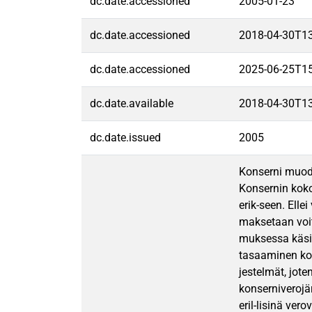
dc.date.accessioned
2005-01-23
dc.date.accessioned
2018-04-30T1
dc.date.accessioned
2025-06-25T1
dc.date.available
2018-04-30T1
dc.date.issued
2005
Konserni muodo
Konsernin koko
erik-seen. Elle
maksetaan voito
muksessa käsit
tasaaminen kon
jestelmät, jot
konserniverojä
eril-lisinä ve