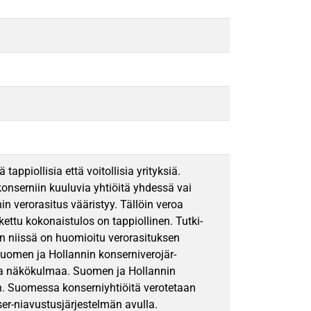
ppiollisia että voitollisia yrityksiä.
nserniin kuuluvia yhtiöitä yhdessä vai
in verorasitus vääristyy. Tällöin veroa
kettu kokonaistulos on tappiollinen. Tutki-
en niissä on huomioitu verorasituksen
uomen ja Hollannin konserniverojär-
vaa näkökulmaa. Suomen ja Hollannin
an. Suomessa konserniyhtiöitä verotetaan
ser-niavustusjärjestelmän avulla.