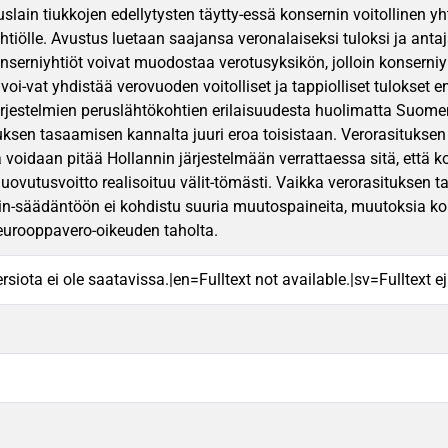
slain tiukkojen edellytysten täytty-essä konsernin voitollinen y
 yhtiölle. Avustus luetaan saajansa veronalaiseksi tuloksi ja an
nserniyhtiöt voivat muodostaa verotusyksikön, jolloin konserniy
voi-vat yhdistää verovuoden voitolliset ja tappiolliset tulokset
rjestelmien peruslähtökohtien erilaisuudesta huolimatta Suomen
tuksen tasaamisen kannalta juuri eroa toisistaan. Verorasitukse
voidaan pitää Hollannin järjestelmään verrattaessa sitä, että 
luovutusvoitto realisoituu välit-tömästi. Vaikka verorasitukse
in-säädäntöön ei kohdistu suuria muutospaineita, muutoksia ko
eurooppavero-oikeuden taholta.
rsiota ei ole saatavissa.|en=Fulltext not available.|sv=Fulltext ej 