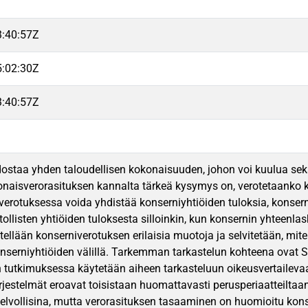
3:40:57Z
5:02:30Z
3:40:57Z
staa yhden taloudellisen kokonaisuuden, johon voi kuulua sekä ta
naisverorasituksen kannalta tärkeä kysymys on, verotetaanko ko
i verotuksessa voida yhdistää konserniyhtiöiden tuloksia, konsern
llisten yhtiöiden tuloksesta silloinkin, kun konsernin yhteenlas
ellään konserniverotuksen erilaisia muotoja ja selvitetään, mit
serniyhtiöiden välillä. Tarkemman tarkastelun kohteena ovat S
en tutkimuksessa käytetään aiheen tarkasteluun oikeusvertaile
rjestelmät eroavat toisistaan huomattavasti perusperiaatteilta
rovelvollisina, mutta verorasituksen tasaaminen on huomioitu kon