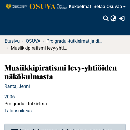
Kokoelmat
Selaa Osuvaa
(c
Etusivu
OSUVA
Pro gradu -tutkielmat ja diplomityöt
Musiikkipiratismi levy-yhtiöiden näkökulmasta
Musiikkipiratismi levy-yhtiöiden
näkökulmasta
Ranta, Jenni
2006
Pro gradu - tutkielma
Talousoikeus