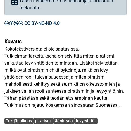
Tässä tietueessa ei ole tiedostoja, ainoastaan
metadata.
CC BY-NC-ND 4.0
Kuvaus
Kokotekstiversiota ei ole saatavissa.
Tutkielman tarkoituksena on selvittää miten piratismi
vaikuttaa levy-yhtiöiden toimintaan. Lisäksi selvitetään,
mitkä ovat piratismin ehkäisykeinoja, mikä on levy-
yhtiöiden rooli tulevaisuudessa ja miten piratismi
mahdollisesti kehittyy sekä se, mikä on oikeustoimien ja
julkisen vallan rooli suhteessa piratismiin ja levy-yhtiöihin.
Tähän päästään sekä teorian että empirian kautta.
Tutkimus on rajattu koskemaan ainoastaan Suomessa
toimivia levy-yhtiöitä ja Suomessa tapahtuvaa piratismia.
Avainsanat
Tekijänoikeus
piratismi
ääniteala
levy-yhtiöt
Tutkielman teoreettinen osa luo pohjan empiiriselle osalle,