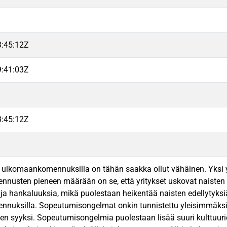
3:45:12Z
9:41:03Z
3:45:12Z
ulkomaankomennuksilla on tähän saakka ollut vähäinen. Yksi y
usten pieneen määrään on se, että yritykset uskovat naisten k
tä ja hankaluuksia, mikä puolestaan heikentää naisten edellytyks
nuksilla. Sopeutumisongelmat onkin tunnistettu yleisimmäk
n syyksi. Sopeutumisongelmia puolestaan lisää suuri kulttuur