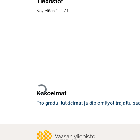
Tiedostot
Näytetään
1 - 1 / 1
Ladataan...
Kokoelmat
Pro gradu -tutkielmat ja diplomityöt (rajattu s