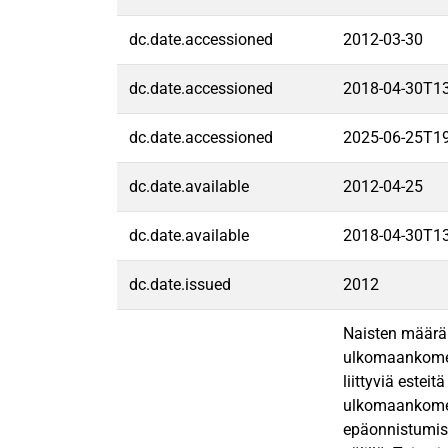
dc.date.accessioned
2012-03-30
dc.date.accessioned
2018-04-30T1
dc.date.accessioned
2025-06-25T1
dc.date.available
2012-04-25
dc.date.available
2018-04-30T1
dc.date.issued
2012
Naisten määrä 
ulkomaankomenn
liittyviä estei
ulkomaankomen
epäonnistumise