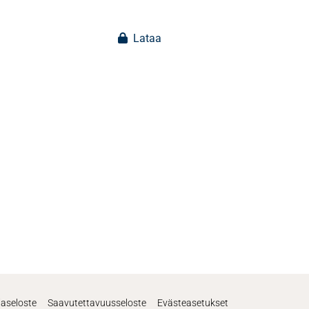
Lataa
jaseloste
Saavutettavuusseloste
Evästeasetukset