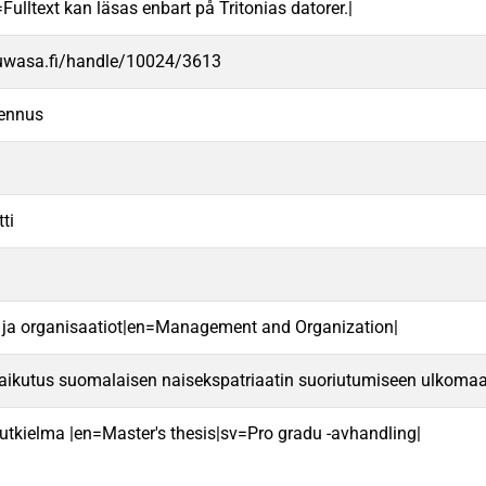
ulltext kan läsas enbart på Tritonias datorer.|
.uwasa.fi/handle/10024/3613
ennus
ti
 ja organisaatiot|en=Management and Organization|
 vaikutus suomalaisen naisekspatriaatin suoriutumiseen ulkom
 tutkielma |en=Master's thesis|sv=Pro gradu -avhandling|