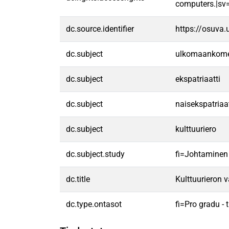
computers.|sv=F
dc.source.identifier
https://osuva
dc.subject
ulkomaankom
dc.subject
ekspatriaatti
dc.subject
naisekspatriaat
dc.subject
kulttuuriero
dc.subject.study
fi=Johtaminen
dc.title
Kulttuurieron
dc.type.ontasot
fi=Pro gradu -