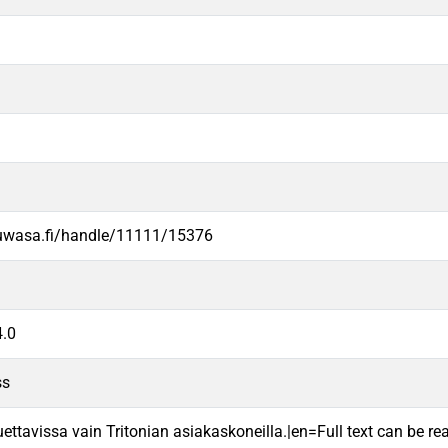
.uwasa.fi/handle/11111/15376
.0
ss
uettavissa vain Tritonian asiakaskoneilla.|en=Full text can be rea