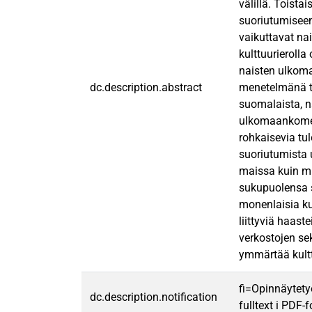
välillä. Toista
suoriutumiseen
vaikuttavat na
kulttuurierolla
naisten ulkoma
dc.description.abstract
menetelmänä te
suomalaista, na
ulkomaankomen
rohkaisevia tul
suoriutumista 
maissa kuin mie
sukupuolensa s
monenlaisia ku
liittyviä haast
verkostojen se
ymmärtää kultt
fi=Opinnäytety
dc.description.notification
fulltext i PDF-