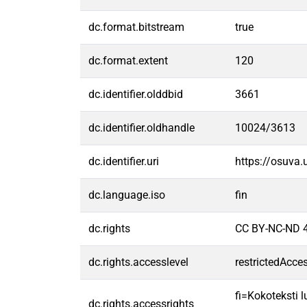
dc.format.bitstream
true
dc.format.extent
120
dc.identifier.olddbid
3661
dc.identifier.oldhandle
10024/3613
dc.identifier.uri
https://osuva
dc.language.iso
fin
dc.rights
CC BY-NC-ND 4
dc.rights.accesslevel
restrictedAcce
fi=Kokoteksti l
dc.rights.accessrights