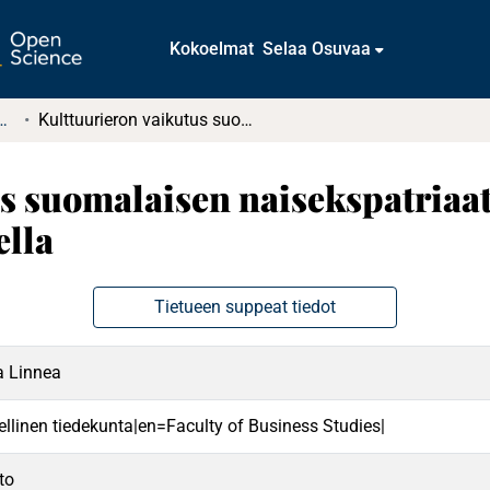
Kokoelmat
Selaa Osuvaa
t ja diplomityöt (rajattu saatavuus)
Kulttuurieron vaikutus suomalaisen naisekspatriaatin suoriutumiseen ulkomaankomennuksella
s suomalaisen naisekspatriaa
lla
Tietueen suppeat tiedot
a Linnea
ellinen tiedekunta|en=Faculty of Business Studies|
to