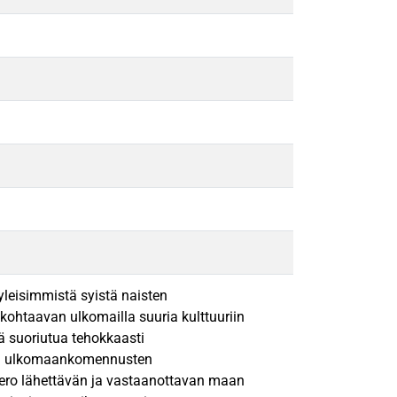
leisimmistä syistä naisten
ohtaavan ulkomailla suuria kulttuuriin
iä suoriutua tehokkaasti
si ulkomaankomennusten
iero lähettävän ja vastaanottavan maan