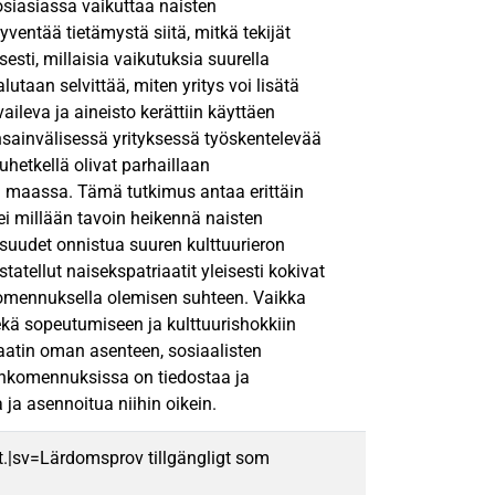
tosiasiassa vaikuttaa naisten
ntää tietämystä siitä, mitkä tekijät
sti, millaisia vaikutuksia suurella
utaan selvittää, miten yritys voi lisätä
leva ja aineisto kerättiin käyttäen
ainvälisessä yrityksessä työskentelevää
luhetkellä olivat parhaillaan
maassa. Tämä tutkimus antaa erittäin
 ei millään tavoin heikennä naisten
uudet onnistua suuren kulttuurieron
atellut naisekspatriaatit yleisesti kokivat
 komennuksella olemisen suhteen. Vaikka
kä sopeutumiseen ja kulttuurishokkiin
triaatin oman asenteen, sosiaalisten
ankomennuksissa on tiedostaa ja
ja asennoitua niihin oikein.
t.|sv=Lärdomsprov tillgängligt som