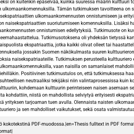
iseksi on kuitenkin epäselvää, kuinka suuressa määrin kulttuuri 
 ulkomaankomennuksilla. Tämän tutkimuksen tavoitteena on syve
isekspatriaattien ulkomaankomennusten onnistumiseen ja erityise
 on naisekspatriaattien suoriutumiseen komennuksilla. Lisäksi hal
ankomennusten onnistumisen edellytyksiä. Tutkimusote on kuvai
emahaastattelua. Tutkimusotoksena oli yhdeksän tietyssä kans
ispuolista ekspatriaattia, jotka kaikki olivat olleet tai haastatte
nuksella jossakin Suomen näkökulmasta suuren kulttuurieron 
oksia naisekspatriaateille. Tutkimuksen perusteella kulttuuriero
ulkomaankomennuksilla, vaan naisilla on samanlaiset mahdollis
hilläkin. Positiivinen tutkimustulos on, että tutkimuksessa haast
uhteellisen neutraaliksi tekijäksi niin valintaprosessissa kuin
lttuuriin, kohdemaan kulttuurin perinteiseen naisen asemaan se
eita kohdattiin, niistä on mahdollista selviytyä erityisesti ekspa
kä yrityksen tarjoaman tuen avulla. Olennaista naisten ulkoma
uuriero ja sen mahdolliset vaikutukset, sekä osata valmistautua 
ö kokotekstinä PDF-muodossa.|en=Thesis fulltext in PDF forma
format|