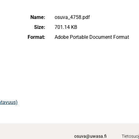
Name:
osuva_4758.pdf
Size:
701.14 KB
Format:
Adobe Portable Document Format
aatavuus)
osuva@uwasa.fi
Tietosuo