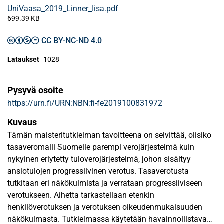
UniVaasa_2019_Linner_Iisa.pdf
699.39 KB
CC BY-NC-ND 4.0
Lataukset
1028
Pysyvä osoite
https://urn.fi/URN:NBN:fi-fe2019100831972
Kuvaus
Tämän maisteritutkielman tavoitteena on selvittää, olisiko
tasaveromalli Suomelle parempi verojärjestelmä kuin
nykyinen eriytetty tuloverojärjestelmä, johon sisältyy
ansiotulojen progressiivinen verotus. Tasaverotusta
tutkitaan eri näkökulmista ja verrataan progressiiviseen
verotukseen. Aihetta tarkastellaan etenkin
henkilöverotuksen ja verotuksen oikeudenmukaisuuden
näkökulmasta. Tutkielmassa käytetään havainnollistavana