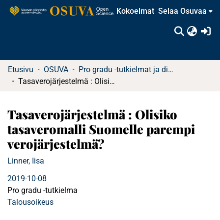
Kokoelmat
Selaa Osuvaa
(c
Etusivu
OSUVA
Pro gradu -tutkielmat ja diplomityöt
Tasaverojärjestelmä : Olisiko tasaveromalli Suomelle parempi verojärjestelmä?
Tasaverojärjestelmä : Olisiko
tasaveromalli Suomelle parempi
verojärjestelmä?
Linner, Iisa
2019-10-08
Pro gradu -tutkielma
Talousoikeus