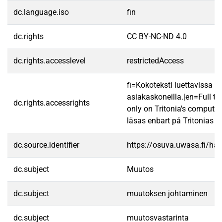
dc.language.iso
fin
dc.rights
CC BY-NC-ND 4.0
dc.rights.accesslevel
restrictedAccess
fi=Kokoteksti luettavissa va
asiakaskoneilla.|en=Full te
dc.rights.accessrights
only on Tritonia's computer
läsas enbart på Tritonias da
dc.source.identifier
https://osuva.uwasa.fi/h
dc.subject
Muutos
dc.subject
muutoksen johtaminen
dc.subject
muutosvastarinta