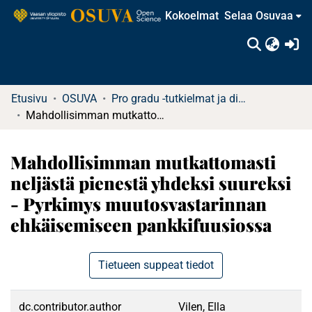
Kokoelmat
Selaa Osuvaa
(c
Etusivu
OSUVA
Pro gradu -tutkielmat ja diplomityöt (rajattu saatavuus)
Mahdollisimman mutkattomasti neljästä pienestä yhdeksi suureksi - Pyrkimys muutosvastarinnan ehkäisemiseen pankkifuusiossa
Mahdollisimman mutkattomasti
neljästä pienestä yhdeksi suureksi
- Pyrkimys muutosvastarinnan
ehkäisemiseen pankkifuusiossa
Tietueen suppeat tiedot
dc.contributor.author
Vilen, Ella