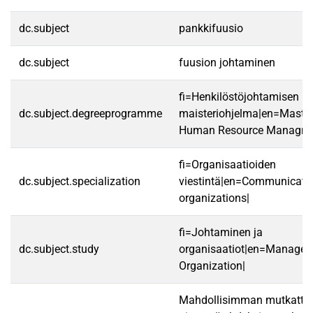
dc.subject
pankkifuusio
dc.subject
fuusion johtaminen
fi=Henkilöstöjohtamisen
dc.subject.degreeprogramme
maisteriohjelma|en=Master
Human Resource Managme
fi=Organisaatioiden
dc.subject.specialization
viestintä|en=Communicatio
organizations|
fi=Johtaminen ja
dc.subject.study
organisaatiot|en=Manage
Organization|
Mahdollisimman mutkattom