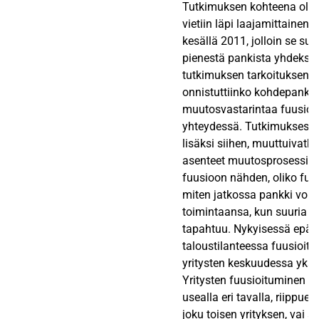
Tutkimuksen kohteena ole
vietiin läpi laajamittainen 
kesällä 2011, jolloin se sul
pienestä pankista yhdeksi
tutkimuksen tarkoituksena o
onnistuttiinko kohdepanki
muutosvastarintaa fuusioi
yhteydessä. Tutkimuksessa
lisäksi siihen, muuttuivatk
asenteet muutosprosessin 
fuusioon nähden, oliko fuu
miten jatkossa pankki vois
toimintaansa, kun suuria 
tapahtuu. Nykyisessä epä
taloustilanteessa fuusioitu
yritysten keskuudessa yksi
Yritysten fuusioituminen v
usealla eri tavalla, riippuen
joku toisen yrityksen, vai a