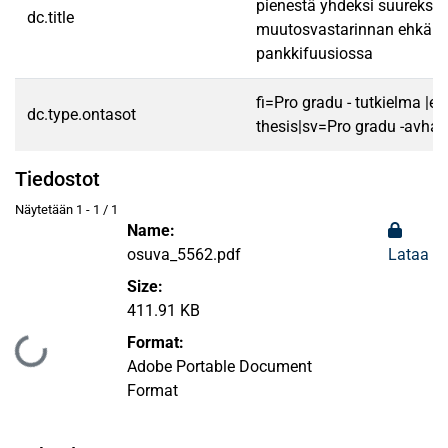
pienestä yhdeksi suureksi 
dc.title
muutosvastarinnan ehkäis
pankkifuusiossa
fi=Pro gradu - tutkielma |e
dc.type.ontasot
thesis|sv=Pro gradu -avhan
Tiedostot
Näytetään
1 - 1 / 1
Name:
osuva_5562.pdf
Lataa
Size:
411.91 KB
Format:
Ladataan...
Adobe Portable Document
Format