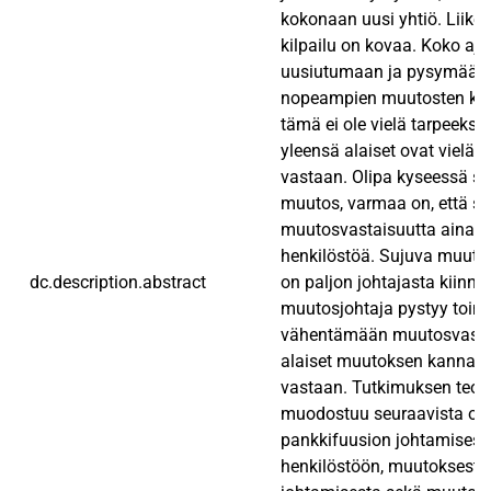
kokonaan uusi yhtiö. Liik
kilpailu on kovaa. Koko aja
uusiutumaan ja pysymään 
nopeampien muutosten kyy
tämä ei ole vielä tarpeeksi
yleensä alaiset ovat vielä 
vastaan. Olipa kyseessä sitt
muutos, varmaa on, että se
muutosvastaisuutta ainaki
henkilöstöä. Sujuva muuto
dc.description.abstract
on paljon johtajasta kiinni
muutosjohtaja pystyy toimi
vähentämään muutosvastar
alaiset muutoksen kannalle,
vastaan. Tutkimuksen teore
muodostuu seuraavista osi
pankkifuusion johtamisesta
henkilöstöön, muutoksesta 