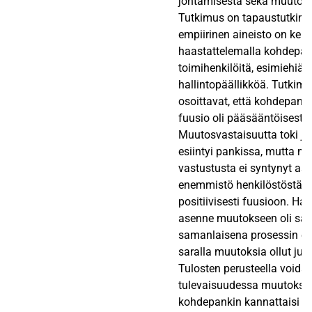
johtamisesta sekä muutosv
Tutkimus on tapaustutkimu
empiirinen aineisto on kerä
haastattelemalla kohdepan
toimihenkilöitä, esimiehiä j
hallintopäällikköä. Tutkimu
osoittavat, että kohdepanki
fuusio oli pääsääntöisesti 
Muutosvastaisuutta toki j
esiintyi pankissa, mutta mi
vastustusta ei syntynyt asi
enemmistö henkilöstöstä s
positiivisesti fuusioon. Haa
asenne muutokseen oli säi
samanlaisena prosessin ede
saralla muutoksia ollut juu
Tulosten perusteella voidaa
tulevaisuudessa muutoksi
kohdepankin kannattaisi ki