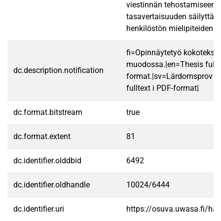
viestinnän tehostamiseen, 
tasavertaisuuden säilyttäm
henkilöstön mielipiteiden 
fi=Opinnäytetyö kokotekst
muodossa.|en=Thesis fullt
dc.description.notification
format.|sv=Lärdomsprov ti
fulltext i PDF-format|
dc.format.bitstream
true
dc.format.extent
81
dc.identifier.olddbid
6492
dc.identifier.oldhandle
10024/6444
dc.identifier.uri
https://osuva.uwasa.fi/h