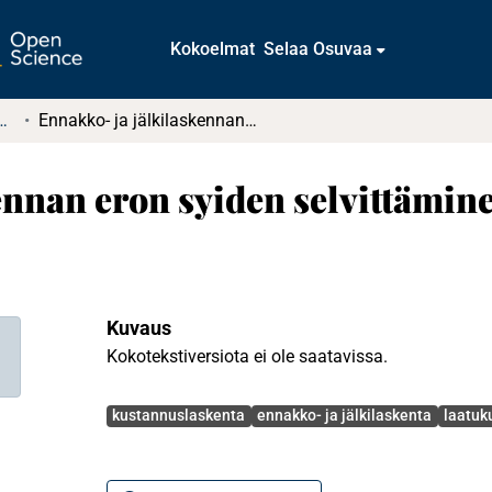
Kokoelmat
Selaa Osuvaa
tkielmat ja diplomityöt
Ennakko- ja jälkilaskennan eron syiden selvittäminen case-yrityksessä
ennan eron syiden selvittämin
Kuvaus
Kokotekstiversiota ei ole saatavissa.
Avainsanat
kustannuslaskenta
ennakko- ja jälkilaskenta
laatuk