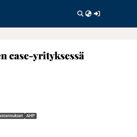
(current)
en case-yrityksessä
ustannukset
AHP