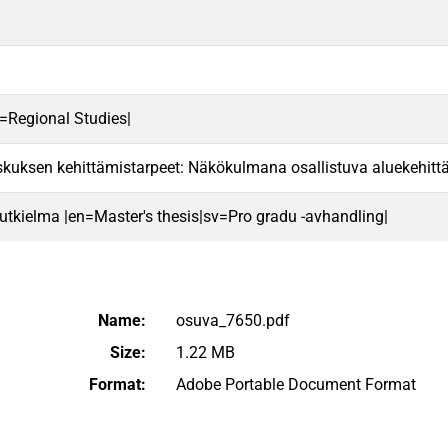
n=Regional Studies|
kuksen kehittämistarpeet: Näkökulmana osallistuva aluekehit
 tutkielma |en=Master's thesis|sv=Pro gradu -avhandling|
Name:
osuva_7650.pdf
Size:
1.22 MB
Format:
Adobe Portable Document Format