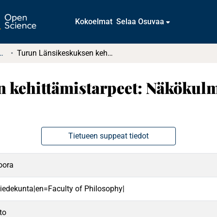
Kokoelmat
Selaa Osuvaa
t ja diplomityöt (rajattu saatavuus)
Turun Länsikeskuksen kehittämistarpeet: Näkökulmana osallistuva aluekehittäminen
 kehittämistarpeet: Näkökulm
Tietueen suppeat tiedot
oora
 tiedekunta|en=Faculty of Philosophy|
to