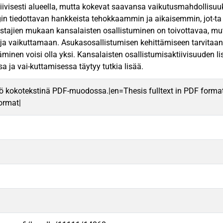
tiivisesti alueella, mutta kokevat saavansa vaikutusmahdollisuu
n tiedottavan hankkeista tehokkaammin ja aikaisemmin, jot-ta o
tajien mukaan kansalaisten osallistuminen on toivottavaa, mut
ja vaikuttamaan. Asukasosallistumisen kehittämiseen tarvitaan 
minen voisi olla yksi. Kansalaisten osallistumisaktiivisuuden 
a ja vai-kuttamisessa täytyy tutkia lisää.
ö kokotekstinä PDF-muodossa.|en=Thesis fulltext in PDF forma
format|