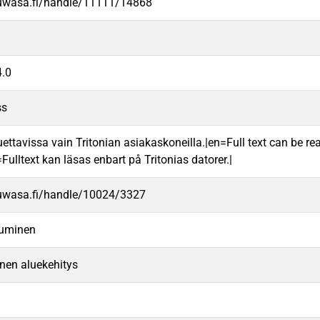
.uwasa.fi/handle/11111/14868
.0
ss
uettavissa vain Tritonian asiakaskoneilla.|en=Full text can be rea
ulltext kan läsas enbart på Tritonias datorer.|
.uwasa.fi/handle/10024/3327
tuminen
nen aluekehitys