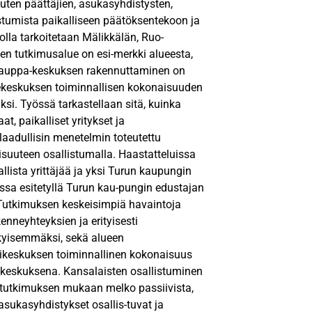
kuten päättäjien, asukasyhdistysten,
istumista paikalliseen päätöksentekoon ja
la tarkoitetaan Mälikkälän, Ruo-
n tutkimusalue on esi-merkki alueesta,
en kauppa-keskuksen rakennuttaminen on
ekeskuksen toiminnallisen kokonaisuuden
i. Työssä tarkastellaan sitä, kuinka
, paikalliset yritykset ja
laadullisin menetelmin toteutettu
laisuuteen osallistumalla. Haastatteluissa
lista yrittäjää ja yksi Turun kaupungin
essa esitetyllä Turun kau-pungin edustajan
 Tutkimuksen keskeisimpiä havaintoja
enneyhteyksien ja erityisesti
ykyisemmäksi, sekä alueen
sikeskuksen toiminnallinen kokonaisuus
luekeskuksena. Kansalaisten osallistuminen
 tutkimuksen mukaan melko passiivista,
asukasyhdistykset osallis-tuvat ja