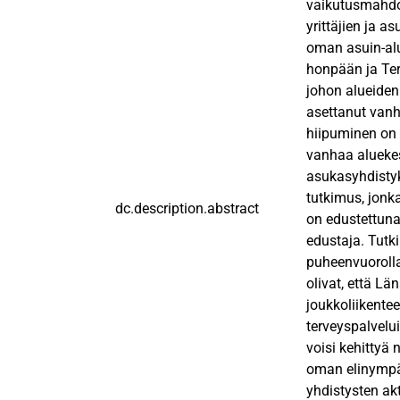
vaikutusmahdol
yrittäjien ja 
oman asuin-alu
honpään ja Ter
johon alueiden
asettanut van
hiipuminen on 
vanhaa aluekesk
asukasyhdistyk
tutkimus, jonka
dc.description.abstract
on edustettuna
edustaja. Tutk
puheenvuorolla
olivat, että Lä
joukkoliikente
terveyspalvelu
voisi kehittyä
oman elinympär
yhdistysten akt