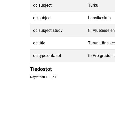
dc.subject
Turku
dc.subject
Länsikeskus
dc.subject.study
fi=Aluetiede|e
dc.title
Turun Länsikes
dc.type.ontasot
fi=Pro gradu -
Tiedostot
Näytetään
1 - 1 / 1