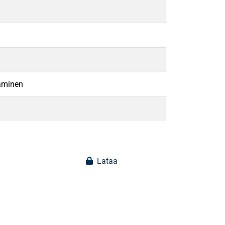
täminen
Lataa