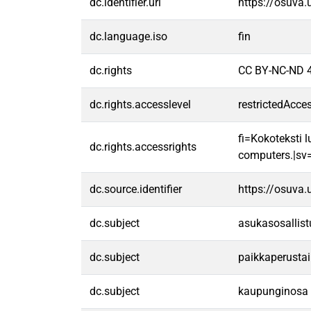
dc.identifier.uri
https://osuva
dc.language.iso
fin
dc.rights
CC BY-NC-ND 4
dc.rights.accesslevel
restrictedAcce
fi=Kokoteksti l
dc.rights.accessrights
computers.|sv=F
dc.source.identifier
https://osuva
dc.subject
asukasosallis
dc.subject
paikkaperustai
dc.subject
kaupunginosa