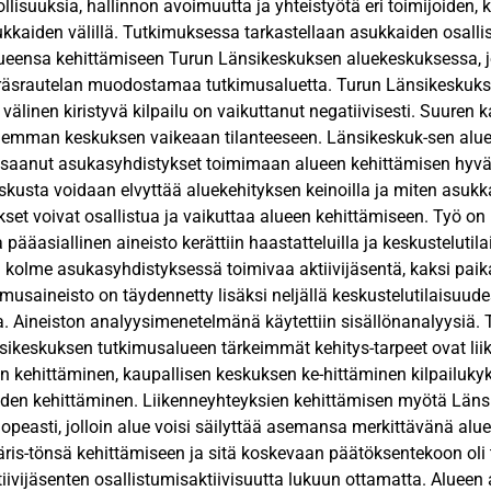
lisuuksia, hallinnon avoimuutta ja yhteistyötä eri toimijoiden, 
asukkaiden välillä. Tutkimuksessa tarkastellaan asukkaiden osall
eensa kehittämiseen Turun Länsikeskuksen aluekeskuksessa, jol
äsrautelan muodostamaa tutkimusaluetta. Turun Länsikeskukse
 välinen kiristyvä kilpailu on vaikuttanut negatiivisesti. Suur
hemman keskuksen vaikeaan tilanteeseen. Länsikeskuk-sen alu
saanut asukasyhdistykset toimimaan alueen kehittämisen hyväks
usta voidaan elvyttää aluekehityksen keinoilla ja miten asukkaat
set voivat osallistua ja vaikuttaa alueen kehittämiseen. Työ on 
 pääasiallinen aineisto kerättiin haastatteluilla ja keskusteluti
 kolme asukasyhdistyksessä toimivaa aktiivijäsentä, kaksi paikal
imusaineisto on täydennetty lisäksi neljällä keskustelutilaisuud
. Aineiston analyysimenetelmänä käytettiin sisällönanalyysiä.
nsikeskuksen tutkimusalueen tärkeimmät kehitys-tarpeet ovat liik
en kehittäminen, kaupallisen keskuksen ke-hittäminen kilpailuk
iden kehittäminen. Liikenneyhteyksien kehittämisen myötä Län
 nopeasti, jolloin alue voisi säilyttää asemansa merkittävänä a
is-tönsä kehittämiseen ja sitä koskevaan päätöksentekoon oli
iivijäsenten osallistumisaktiivisuutta lukuun ottamatta. Alueen 