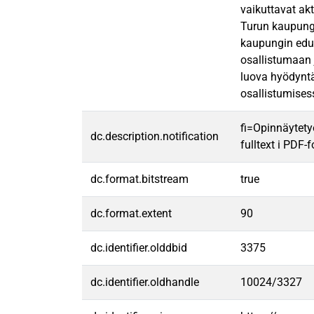
vaikuttavat ak
Turun kaupungi
kaupungin edus
osallistumaan 
luova hyödyntä
osallistumisess
fi=Opinnäytety
dc.description.notification
fulltext i PDF-
dc.format.bitstream
true
dc.format.extent
90
dc.identifier.olddbid
3375
dc.identifier.oldhandle
10024/3327