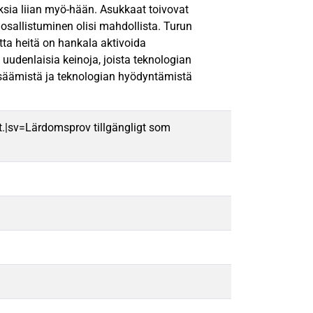
ksia liian myö-hään. Asukkaat toivovat
sallistuminen olisi mahdollista. Turun
ta heitä on hankala aktivoida
uudenlaisia keinoja, joista teknologian
lisäämistä ja teknologian hyödyntämistä
t.|sv=Lärdomsprov tillgängligt som