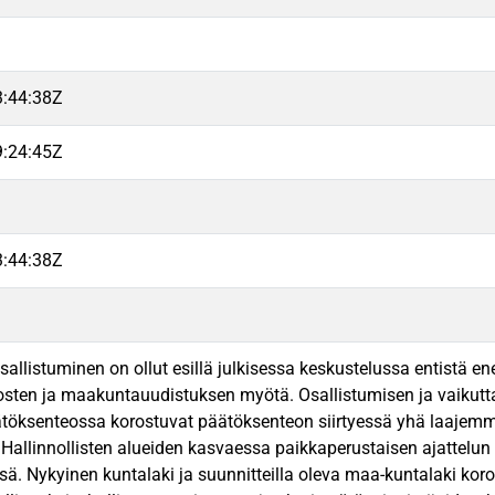
3:44:38Z
9:24:45Z
3:44:38Z
sallistuminen on ollut esillä julkisessa keskustelussa entistä 
tosten ja maakuntauudistuksen myötä. Osallistumisen ja vaikutt
ätöksenteossa korostuvat päätöksenteon siirtyessä yhä laajemmil
 Hallinnollisten alueiden kasvaessa paikkaperustaisen ajattelun
sä. Nykyinen kuntalaki ja suunnitteilla oleva maa-kuntalaki koro