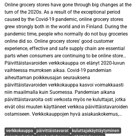
Online grocery stores have gone through big changes at the
turn of the 2020s. As a result of the exceptional period
caused by the Covid-19 pandemic, online grocery stores
grew strongly both in the world and in Finland. During the
pandemic time, people who normally do not buy groceries
online did so. Online grocery stores' good customer
experience, effective and safe supply chain are essential
parts when consumers are continuing to be online store
customers in the post-Covid-19 pandemic.
Päivittäistavaroiden verkkokauppa on elänyt 2020-luvun
vaihteessa murroksen aikaa. Covid-19 pandemian
The goal of this thesis is to analyze, compare and
aiheuttaman poikkeusajan seurauksena
categorize different kinds of online grocery stores based
päivittäistavaroiden verkkokauppa kasvoi voimakkaasti
on: how do online grocery stores' delivery models compare
niin maailmalla kuin Suomessa. Pandemian aikana
to each other? How large range of products is available for
päivittäistavaroita osti verkosta myös ne kuluttajat, jotka
the customers? And how attractive online grocery stores
eivät olisi muuten käyttäneet verkkoa päivittäistavaroiden
are for customers?
ostamiseen. Verkkokauppojen hyvä asiakaskokemus,
tehokas ja turvallinen toimitusketju ovatkin oleellisessa
Avainsanat
The theoretical part of the thesis is done as a literature
osassa kuluttajien jatkaessa verkkokaupan asiakkaina
verkkokauppa
päivittäistavarat
kuluttajakäyttäytyminen
review. In addition to scientific research, literature and
Covid-19 pandemian jälkeisenä aikana.