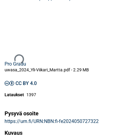
Ladataan...
Pro Gradu
uwasa_2024_Yli-Viikari_Martta.pdf -
2.29 MB
CC BY 4.0
Lataukset
1397
Pysyvä osoite
https://urn.fi/URN:NBN:fi-fe2024050727322
Kuvaus