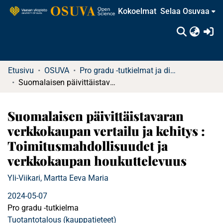
Kokoelmat
Selaa Osuvaa
(c
Etusivu
OSUVA
Pro gradu -tutkielmat ja diplomityöt
Suomalaisen päivittäistavaran verkkokaupan vertailu ja kehitys : Toimitusmahdollisuudet ja verkkokaupan houkuttelevuus
Suomalaisen päivittäistavaran
verkkokaupan vertailu ja kehitys :
Toimitusmahdollisuudet ja
verkkokaupan houkuttelevuus
Yli-Viikari, Martta Eeva Maria
2024-05-07
Pro gradu -tutkielma
Tuotantotalous (kauppatieteet)