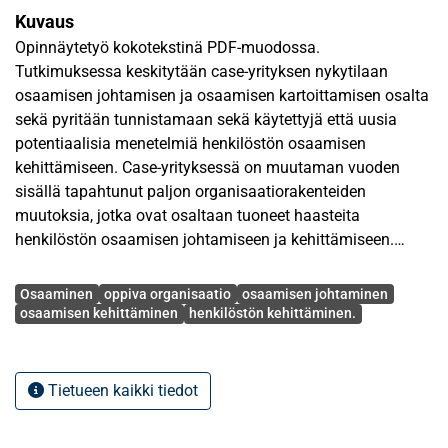
Kuvaus
Opinnäytetyö kokotekstinä PDF-muodossa.
Tutkimuksessa keskitytään case-yrityksen nykytilaan
osaamisen johtamisen ja osaamisen kartoittamisen osalta
sekä pyritään tunnistamaan sekä käytettyjä että uusia
potentiaalisia menetelmiä henkilöstön osaamisen
kehittämiseen. Case-yrityksessä on muutaman vuoden
sisällä tapahtunut paljon organisaatiorakenteiden
muutoksia, jotka ovat osaltaan tuoneet haasteita
henkilöstön osaamisen johtamiseen ja kehittämiseen.
Case-yrityksessä on tällä hetkellä myös suuri määrä
Avainsanat
eläköityvää henkilökuntaa, jonka tietotaito tulisi pystyä
Osaaminen
oppiva organisaatio
osaamisen johtaminen
säilyttämään yrityksessä. Tutkimuksessa pyritään case-
osaamisen kehittäminen
henkilöstön kehittäminen.
yrityksen esimiesten näkökulman kautta löytämään
keinoja, joilla pystyttäisiin tukemaan esimiehiä alaistensa
osaamisen kehittämisessä sekä löytämään konkreettisia
Tietueen kaikki tiedot
menetelmiä henkilöstön kehittämiseen.