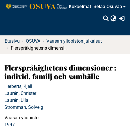
Kokoelmat
Selaa Osuvaa
(c
Etusivu
OSUVA
Vaasan yliopiston julkaisut
Flerspråkighetens dimensioner : individ, familj och samhälle
Flerspråkighetens dimensioner :
individ, familj och samhälle
Herberts, Kjell
Laurén, Christer
Laurén, Ulla
Strömman, Solveig
Vaasan yliopisto
1997