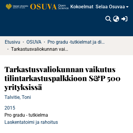
Kokoelmat
Selaa Osuvaa
(c
Etusivu
OSUVA
Pro gradu -tutkielmat ja diplomityöt (rajattu saatavuus)
Tarkastusvaliokunnan vaikutus tilintarkastuspalkkioon S&P 500 yrityksissä
Tarkastusvaliokunnan vaikutus
tilintarkastuspalkkioon S&P 500
yrityksissä
Talvitie, Toni
2015
Pro gradu - tutkielma
Laskentatoimi ja rahoitus