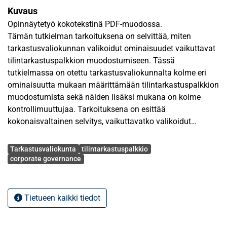
Kuvaus
Opinnäytetyö kokotekstinä PDF-muodossa.
Tämän tutkielman tarkoituksena on selvittää, miten
tarkastusvaliokunnan valikoidut ominaisuudet vaikuttavat
tilintarkastuspalkkion muodostumiseen. Tässä
tutkielmassa on otettu tarkastusvaliokunnalta kolme eri
ominaisuutta mukaan määrittämään tilintarkastuspalkkion
muodostumista sekä näiden lisäksi mukana on kolme
kontrollimuuttujaa. Tarkoituksena on esittää
kokonaisvaltainen selvitys, vaikuttavatko valikoidut
tarkastusvaliokunnan ominaisuudet
Avainsanat
tilintarkastuspalkkioon positiivisesti vai negatiivisesti.
Tarkastusvaliokunta
tilintarkastuspalkkio
corporate governance
Tutkielmassa käydään läpi tarkastusvaliokunnan
ominaisuuksia yksityiskohtaisesti. Lisäksi
tilintarkastuspalkkio sekä tilintarkastaja käsitellään omina
Tietueen kaikki tiedot
lukuinaan tutkielmassa. Tämän jälkeen
tarkastusvaliokunnan ja tilintarkastuspalkkion välistä