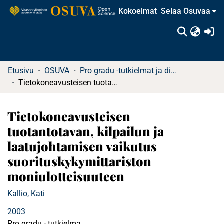
Kokoelmat
Selaa Osuvaa
(c
Etusivu
OSUVA
Pro gradu -tutkielmat ja diplomityöt
Tietokoneavusteisen tuotantotavan, kilpailun ja laatujohtamisen vaikutus suorituskykymittariston moniulotteisuuteen
Tietokoneavusteisen
tuotantotavan, kilpailun ja
laatujohtamisen vaikutus
suorituskykymittariston
moniulotteisuuteen
Kallio, Kati
2003
Pro gradu - tutkielma