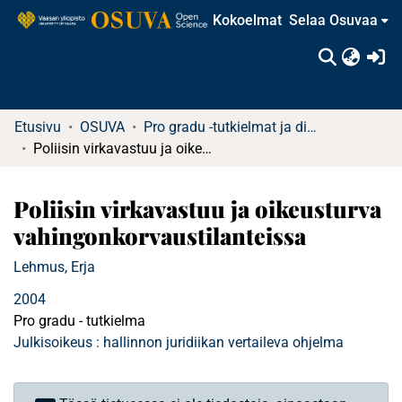
Kokoelmat
Selaa Osuvaa
(c
Etusivu
OSUVA
Pro gradu -tutkielmat ja diplomityöt
Poliisin virkavastuu ja oikeusturva vahingonkorvaustilanteissa
Poliisin virkavastuu ja oikeusturva
vahingonkorvaustilanteissa
Lehmus, Erja
2004
Pro gradu - tutkielma
Julkisoikeus : hallinnon juridiikan vertaileva ohjelma