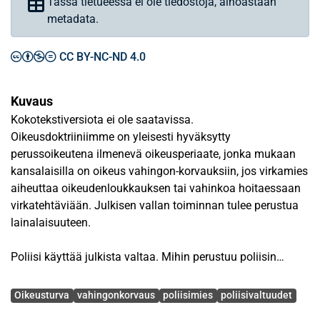
Tässä tietueessa ei ole tiedostoja, ainoastaan
metadata.
CC BY-NC-ND 4.0
Kuvaus
Kokotekstiversiota ei ole saatavissa.
Oikeusdoktriiniimme on yleisesti hyväksytty
perussoikeutena ilmenevä oikeusperiaate, jonka mukaan
kansalaisilla on oikeus vahingon-korvauksiin, jos virkamies
aiheuttaa oikeudenloukkauksen tai vahinkoa hoitaessaan
virkatehtäviään. Julkisen vallan toiminnan tulee perustua
lainalaisuuteen.
Poliisi käyttää julkista valtaa. Mihin perustuu poliisin
toimivalta? Mitä oikeuksia, velvollisuuksia sekä vastuuta
Avainsanat
toimivalta puolestaan suo poliisimiehelle? Mitä tapahtuu,
Oikeusturva
vahingonkorvaus
poliisimies
poliisivaltuudet
kun poliisin voimakeinot ylittävät toimivallan? Jos poliisin