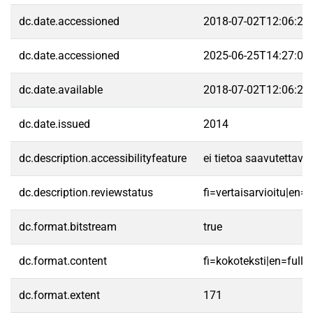
dc.date.accessioned
2018-07-02T12:06:28
dc.date.accessioned
2025-06-25T14:27:07
dc.date.available
2018-07-02T12:06:28
dc.date.issued
2014
dc.description.accessibilityfeature
ei tietoa saavutettav
dc.description.reviewstatus
fi=vertaisarvioitu|en=
dc.format.bitstream
true
dc.format.content
fi=kokoteksti|en=fullte
dc.format.extent
171