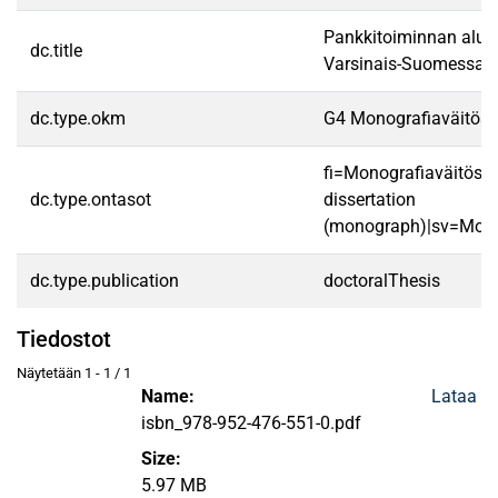
Pankkitoiminnan aluee
dc.title
Varsinais-Suomessa
dc.type.okm
G4 Monografiaväitöski
fi=Monografiaväitöski
dc.type.ontasot
dissertation
(monograph)|sv=Mono
dc.type.publication
doctoralThesis
Tiedostot
Näytetään
1 - 1 / 1
Name:
Lataa
isbn_978-952-476-551-0.pdf
Size:
5.97 MB