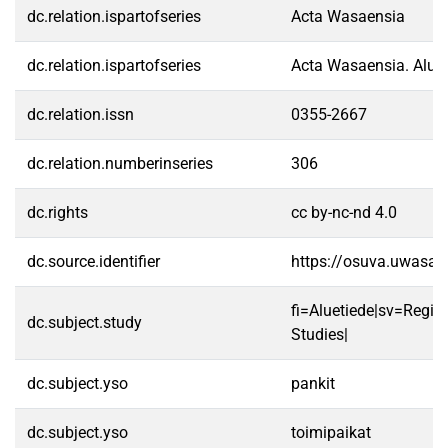
dc.relation.ispartofseries
Acta Wasaensia
dc.relation.ispartofseries
Acta Wasaensia. Alue
dc.relation.issn
0355-2667
dc.relation.numberinseries
306
dc.rights
cc by-nc-nd 4.0
dc.source.identifier
https://osuva.uwasa.
fi=Aluetiede|sv=Regi
dc.subject.study
Studies|
dc.subject.yso
pankit
dc.subject.yso
toimipaikat