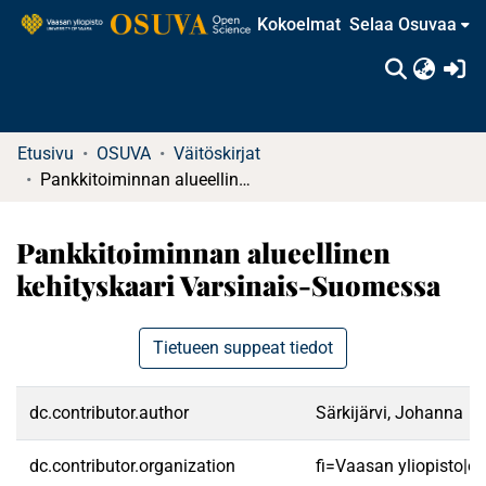
Kokoelmat
Selaa Osuvaa
(c
Etusivu
OSUVA
Väitöskirjat
Pankkitoiminnan alueellinen kehityskaari Varsinais-Suomessa
Pankkitoiminnan alueellinen
kehityskaari Varsinais-Suomessa
Tietueen suppeat tiedot
dc.contributor.author
Särkijärvi, Johanna
dc.contributor.organization
fi=Vaasan yliopisto|e