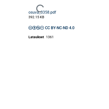
Ladataan...
osuva_3358.pdf
392.15 KB
CC BY-NC-ND 4.0
Lataukset
1361