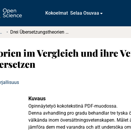
Kokoelmat
Selaa Osuvaa
tkielmat ja diplomityöt
Drei Übersetzungstheorien im Vergleich und ihre Verwendbarkeit als Hilfestellung beim Übersetzen
rien im Vergleich und ihre Ve
ersetzen
irjallisuus
Kuvaus
Opinnäytetyö kokotekstinä PDF-muodossa.
Denna avhandling pro gradu behandlar tre tyska ö
välkända inom översättningsvetenskapen. Målet ä
jämföra dem med varandra och att undersöka om