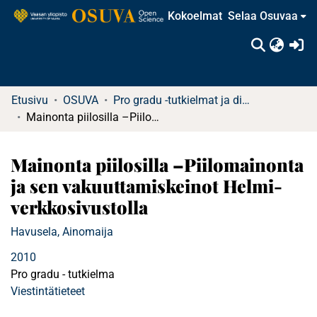
Kokoelmat
Selaa Osuvaa
(c
Etusivu
OSUVA
Pro gradu -tutkielmat ja diplomityöt
Mainonta piilosilla –Piilomainonta ja sen vakuuttamiskeinot Helmi-verkkosivustolla
Mainonta piilosilla –Piilomainonta
ja sen vakuuttamiskeinot Helmi-
verkkosivustolla
Havusela, Ainomaija
2010
Pro gradu - tutkielma
Viestintätieteet