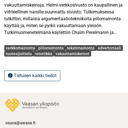
vakuuttamiskeinoja. Helmi-verkkosivusto on kaupallinen ja
viihteellinen naisille suunnattu sivusto. Tutkimuksessa
tutkittiin, millaisia argumentaatiotekniikoita piilomainonta
käyttää ja, miten se pyrkii vakuuttamaan yleisön.
Tutkimusmenetelmänä käytettiin Chaïm Perelmanin ja
Lucie Olbrechts-Tytecan retorista tutkimusta.
Avainsanat
Ensimmäisessä vaiheessa selvitettiin sisällönanalyysin
verkkomainonta
piilomainonta
tekstimainonta
advertoriaali
avulla, millaista suoraa ja epäsuoraa mainontaa esiintyy
tuotesijoittelu
retoriikka
vakuuttamiskeinot
Helmi-verkkosivustolla. Näin sivuston mainonnasta
muodostettiin yleiskuva ja tehtiin ero mainonnan ja
piilomainonnan välille. Tämän jälkeen mainonnan
Tietueen kaikki tiedot
tutkimus kohdistettiin piilovaikuttamisen elementteihin ja
keskiössä olivat piilomainonnalliset mainokset
tekstimainonnan, advertoriaalien ja tuotesijoittelun
muodossa. Toisessa vaiheessa analysoitiin retorisen
argumentaatioteorian avulla piilomainontaa sisältävien
artikkeleiden vakuuttamiskeinoja. Kustakin artikkelista
etsittiin kvasiloogiset, todellisuuden rakennetta
osuva@uwasa.fi