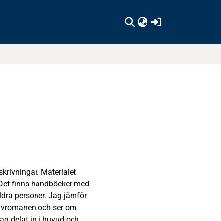
(current)
krivningar. Materialet
Det finns handböcker med
ildra personer. Jag jämför
tivromanen och ser om
ag delat in i huvud-och