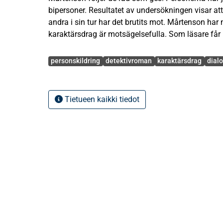
bipersoner. Resultatet av undersökningen visar att 
andra i sin tur har det brutits mot. Mårtenson har
karaktärsdrag är motsägelsefulla. Som läsare får 
är levande. Männen beskrivs i allmänhet mer detal
Avainsanat
Kvinnorna beskrivs ofta med schabloner. Mårtenso
personskildring
detektivroman
karaktärsdrag
dial
mer ingående. Speciellt ögonen, rösten och språke
omgivningen är det arbetet som främst är i fokus.
Mårtensons personbeskrivningar ändå en förhålla
Tietueen kaikki tiedot