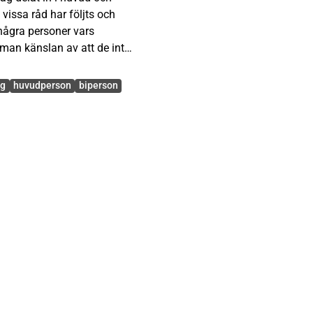
vissa råd har följts och
 några personer vars
man känslan av att de inte
jerat än kvinnorna.
n har beskrivit några drag
og
huvudperson
biperson
t har han lyckats med. I
 Som helhet håller
ndevis hög standard.