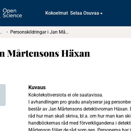
Kokoelmat
Selaa Osuvaa
tkielmat ja diplomityöt
Personskildringar i Jan Mårtensons Häxan
Jan Mårtensons Häxan
Kuvaus
Kokotekstiversiota ei ole saatavissa.
I avhandlingen pro gradu analyserar jag personbes
består av Jan Mårtensons detektivroman Häxan. 
råd hur man skall skriva, bl.a. om hur man kan sk
handböckernas råd med förverkligandena i detek
Mårtenson följer de råd som ges. Personerna har j