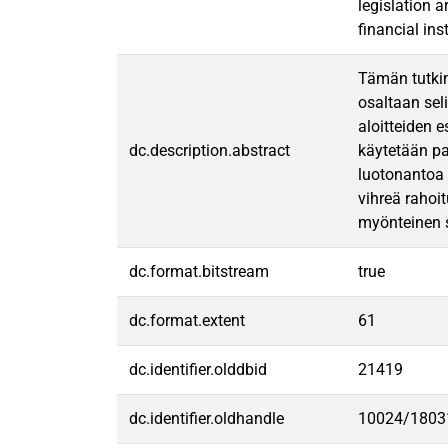
legislation a
financial ins
Tämän tutkim
osaltaan sel
aloitteiden 
dc.description.abstract
käytetään pa
luotonantoa 
vihreä rahoi
myönteinen 
dc.format.bitstream
true
dc.format.extent
61
dc.identifier.olddbid
21419
dc.identifier.oldhandle
10024/1803