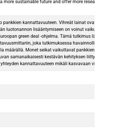
a more sustainable future and offer more research material for the
pankkien kannattavuuteen. Vihreät lainat ovat kestävän kehityksen
eän luotonannon lisääntymiseen on voinut vaikuttaa myös viimeai
a Euroopan green deal -ohjelma. Tämä tutkimus lähestyy aihetta
vuusmittariin, joka tutkimuksessa havainnollistaa pankin kannatt
lla määrällä. Monet seikat vaikuttavat pankkien kannattavuuteen 
tuvan samanaikaisesti kestävän kehityksen liittyvän kysynnän l
yhteyden kannattavuuteen mikäli kasvavaan vihreän kysyntään