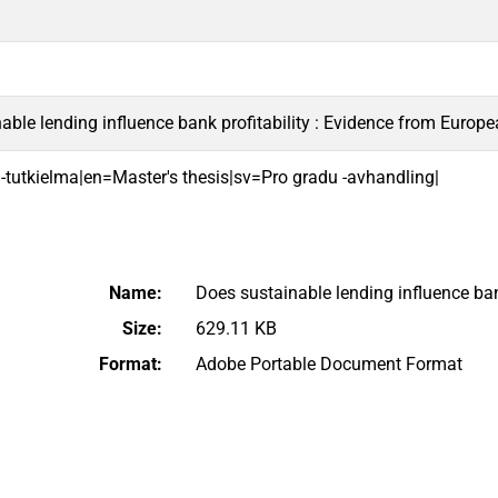
able lending influence bank profitability : Evidence from Europea
 -tutkielma|en=Master's thesis|sv=Pro gradu -avhandling|
Name:
Does sustainable lending influence bank
Size:
629.11 KB
Format:
Adobe Portable Document Format