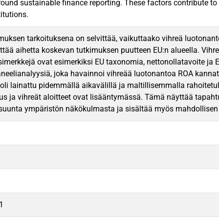
round sustainable finance reporting. These factors contribute to 
titutions.
uksen tarkoituksena on selvittää, vaikuttaako vihreä luotonanto 
ittää aihetta koskevan tutkimuksen puutteen EU:n alueella. Vihr
esimerkkejä ovat esimerkiksi EU taxonomia, nettonollatavoite j
neelianalyysiä, joka havainnoi vihreää luotonantoa ROA kannatta
oli lainattu pidemmällä aikavälillä ja maltillisemmalla rahoitetu
tus ja vihreät aloitteet ovat lisääntymässä. Tämä näyttää tapah
suunta ympäristön näkökulmasta ja sisältää myös mahdollisen 
1