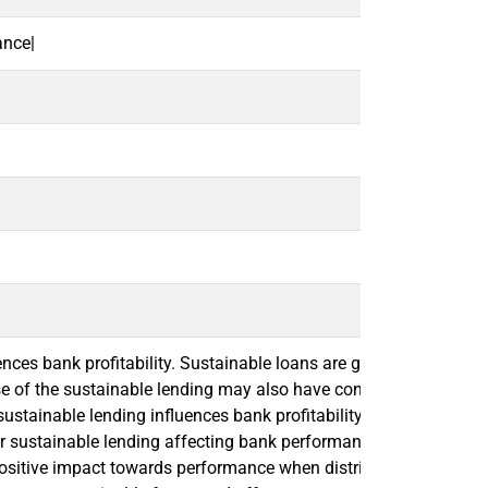
ance|
ces bank profitability. Sustainable loans are green financial inst
ease of the sustainable lending may also have contributed recent
sustainable lending influences bank profitability and if an in
 for sustainable lending affecting bank performance. A positive
sitive impact towards performance when distributed for a longer