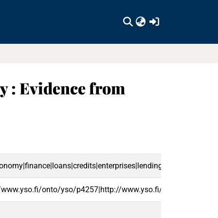
(current)
ty : Evidence from
conomy|finance|loans|credits|enterprises|lending|climate change
//www.yso.fi/onto/yso/p4257|http://www.yso.fi/onto/yso/p271