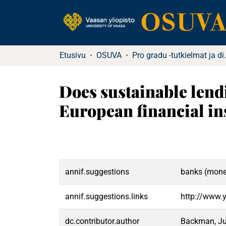
Etusivu
OSUVA
Pro gradu -tu
Does sustainable lendi
European financial in
annif.suggestions
banks (monet
annif.suggestions.links
http://www.
dc.contributor.author
Backman, Ju