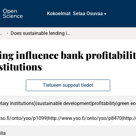
Kokoelmat
Selaa Osuvaa
tkielmat ja diplomityöt
Does sustainable lending influence bank profitability : Evidence from European financial institutions
ng influence bank profitabili
stitutions
Tietueen suppeat tiedot
ary institutions)|sustainable development|profitability|green e
yso.fi/onto/yso/p1099|http://www.yso.fi/onto/yso/p8470|http:
lia