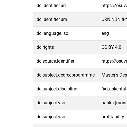
dc.identifier.uri
https://osu
dc.identifier.urn
URN:NBN:fi
dc.language.iso
eng
dc.rights
CC BY 4.0
dc.source.identifier
https://osu
dc.subject.degreeprogramme
Master's De
dc.subject.discipline
fi=Laskentat
dc.subject.yso
banks (monet
dc.subject.yso
profitability