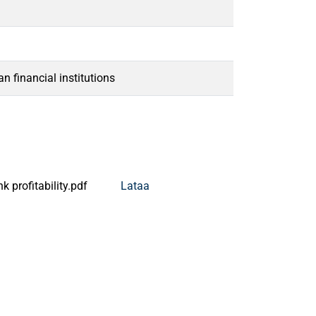
n financial institutions
 profitability.pdf
Lataa