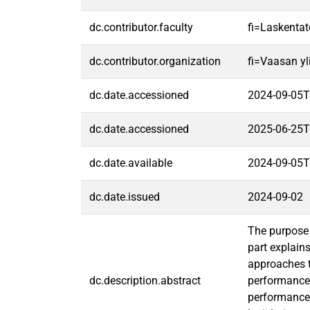
dc.contributor.faculty
fi=Laskentat
dc.contributor.organization
fi=Vaasan yl
dc.date.accessioned
2024-09-05T
dc.date.accessioned
2025-06-25T
dc.date.available
2024-09-05T
dc.date.issued
2024-09-02
The purpose o
part explain
approaches t
dc.description.abstract
performance.
performance 