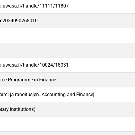
va.uwasa.fi/handle/11111/11807
-fe2024090268010
va.uwasa.fi/handle/10024/18031
gree Programme in Finance
oimi ja rahoitus|en=Accounting and Finance|
ary institutions)