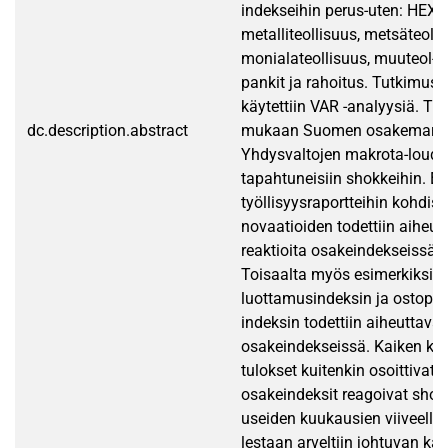
indekseihin perus-uten: HEX -y
metalliteollisuus, metsäteolli
monialateollisuus, muuteol-l
pankit ja rahoitus. Tutkimu
käytettiin VAR -analyysiä. Tu
dc.description.abstract
mukaan Suomen osakemarkki
Yhdysvaltojen makrota-loud
tapahtuneisiin shokkeihin. Eri
työllisyysraportteihin kohdist
novaatioiden todettiin aiheut
reaktioita osakeindekseissä 
Toisaalta myös esimerkiksi ku
luottamusindeksin ja ostopää
indeksin todettiin aiheuttavan
osakeindekseissä. Kaiken ka
tulokset kuitenkin osoittivat, 
osakeindeksit reagoivat shok
useiden kuukausien viiveellä,
lestaan arveltiin johtuvan kä