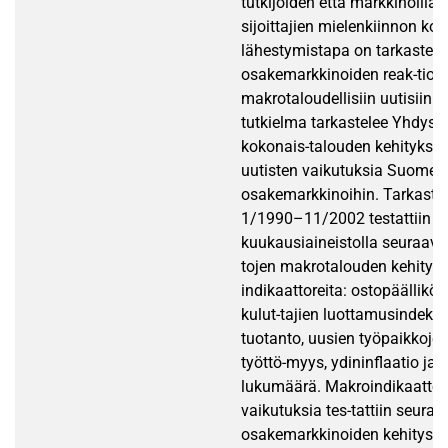
tutkijoiden että markkinoilla 
sijoittajien mielenkiinnon ko
lähestymistapa on tarkastell
osakemarkkinoiden reak-tioit
makrotaloudellisiin uutisiin.
tutkielma tarkastelee Yhdysv
kokonais-talouden kehitykses
uutisten vaikutuksia Suomen
osakemarkkinoihin. Tarkastel
1/1990–11/2002 testattiin
kuukausiaineistolla seuraavi
tojen makrotalouden kehitys
indikaattoreita: ostopäälliköi
kulut-tajien luottamusindeksi
tuotanto, uusien työpaikkoje
työttö-myys, ydininflaatio ja y
lukumäärä. Makroindikaattor
vaikutuksia tes-tattiin seura
osakemarkkinoiden kehitystä