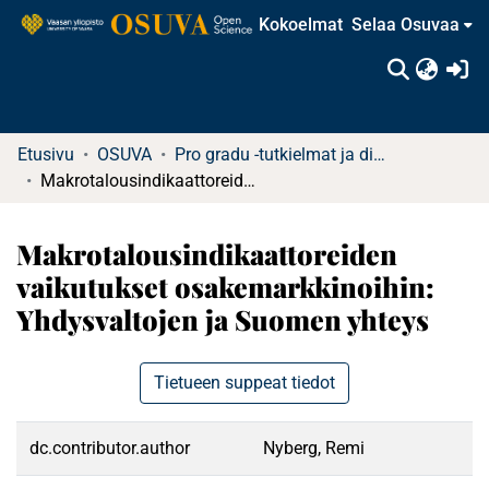
Kokoelmat
Selaa Osuvaa
(c
Etusivu
OSUVA
Pro gradu -tutkielmat ja diplomityöt
Makrotalousindikaattoreiden vaikutukset osakemarkkinoihin: Yhdysvaltojen ja Suomen yhteys
Makrotalousindikaattoreiden
vaikutukset osakemarkkinoihin:
Yhdysvaltojen ja Suomen yhteys
Tietueen suppeat tiedot
dc.contributor.author
Nyberg, Remi