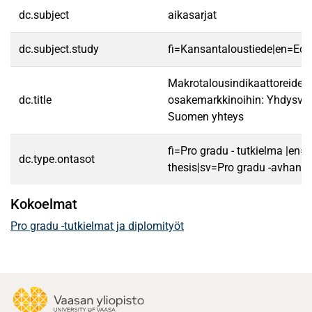
dc.subject
aikasarjat
dc.subject.study
fi=Kansantaloustiede|en=Ec
Makrotalousindikaattoreiden 
dc.title
osakemarkkinoihin: Yhdysval
Suomen yhteys
fi=Pro gradu - tutkielma |en=
dc.type.ontasot
thesis|sv=Pro gradu -avhandl
Kokoelmat
Pro gradu -tutkielmat ja diplomityöt