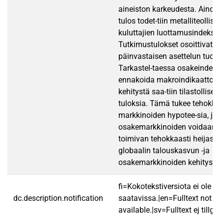
aineiston karkeudesta. Ainoa
tulos todet-tiin metalliteollis
kuluttajien luottamusindeksin 
Tutkimustulokset osoittivat 
päinvastaisen asettelun tuott
Tarkastel-taessa osakeindek
ennakoida makroindikaattore
kehitystä saa-tiin tilastollise
tuloksia. Tämä tukee tehokk
markkinoiden hypotee-sia, j
osakemarkkinoiden voidaan o
toimivan tehokkaasti heijast
globaalin talouskasvun -ja
osakemarkkinoiden kehitystä
fi=Kokotekstiversiota ei ole
dc.description.notification
saatavissa.|en=Fulltext not
available.|sv=Fulltext ej tillgä