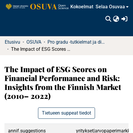
Kokoelmat
Selaa Osuvaa
(c
Etusivu
OSUVA
Pro gradu -tutkielmat ja diplomityöt (rajattu saatavuus)
The Impact of ESG Scores on Financial Performance and Risk: Insights from the Finnish Market (2010– 2022)
The Impact of ESG Scores on
Financial Performance and Risk:
Insights from the Finnish Market
(2010– 2022)
Tietueen suppeat tiedot
annif.suggestions
yritykset|arvopaperimarkkinat