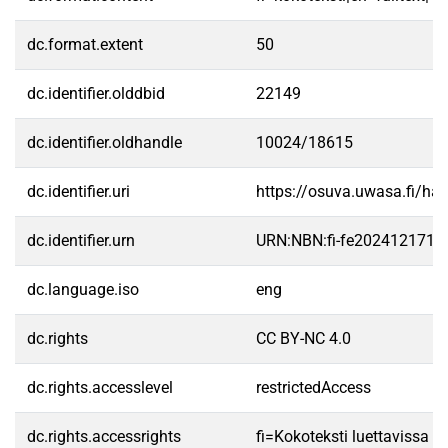
dc.format.extent
50
dc.identifier.olddbid
22149
dc.identifier.oldhandle
10024/18615
dc.identifier.uri
https://osuva.uwasa.fi/h
dc.identifier.urn
URN:NBN:fi-fe2024121710
dc.language.iso
eng
dc.rights
CC BY-NC 4.0
dc.rights.accesslevel
restrictedAccess
dc.rights.accessrights
fi=Kokoteksti luettavissa va