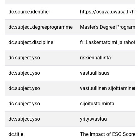
dc.source.identifier
https://osuva.uwasa.fi/h
dc.subject.degreeprogramme
Master's Degree Programme
dc.subject.discipline
fi=Laskentatoimi ja rahoit
dc.subject.yso
riskienhallinta
dc.subject.yso
vastuullisuus
dc.subject.yso
vastuullinen sijoittaminen
dc.subject.yso
sijoitustoiminta
dc.subject.yso
yritysvastuu
dc.title
The Impact of ESG Scores o