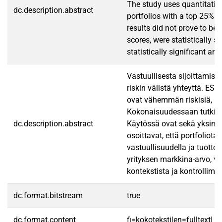
The study uses quantitative
dc.description.abstract
portfolios with a top 25% E
results did not prove to be
scores, were statistically 
statistically significant an
Vastuullisesta sijoittamis
riskin välistä yhteyttä. ES
ovat vähemmän riskisiä, ku
Kokonaisuudessaan tutkimuk
dc.description.abstract
Käytössä ovat sekä yksimuut
osoittavat, että portfoliota
vastuullisuudella ja tuottom
yrityksen markkina-arvo, vel
kontekstista ja kontrollimuu
dc.format.bitstream
true
dc.format.content
fi=kokoteksti|en=fulltext|