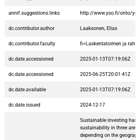
annif.suggestions.links
http://www.yso.fi/onto/ys
dc.contributor.author
Laaksonen, Elias
dc.contributor.faculty
fi=Laskentatoimen ja raho
dc.date.accessioned
2025-01-13T07:19:06Z
dc.date.accessioned
2025-06-25T20:01:41Z
dc.date.available
2025-01-13T07:19:06Z
dc.date.issued
2024-12-17
Sustainable investing has 
sustainability in three are
depending on the geographi