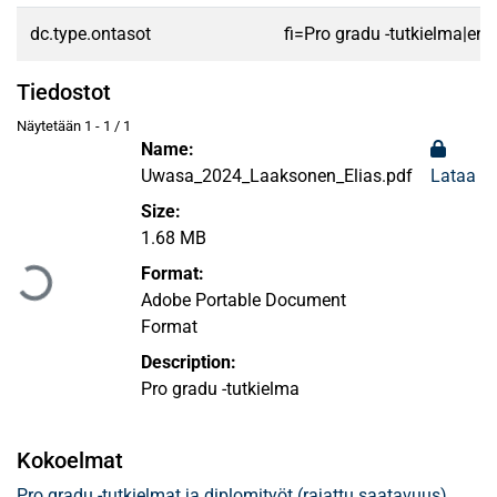
dc.type.ontasot
fi=Pro gradu -tutkielma|en
Tiedostot
Näytetään
1 - 1 / 1
Name:
Uwasa_2024_Laaksonen_Elias.pdf
Lataa
Size:
Ladataan...
1.68 MB
Format:
Adobe Portable Document
Format
Description:
Pro gradu -tutkielma
Kokoelmat
Pro gradu -tutkielmat ja diplomityöt (rajattu saatavuus)