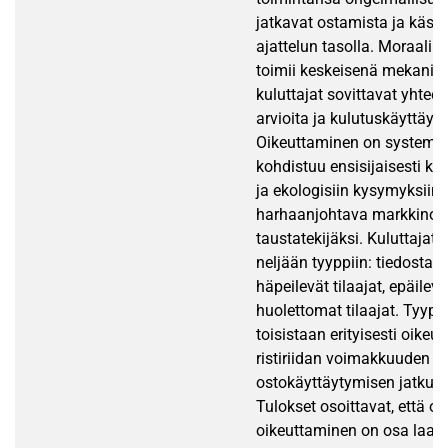
jatkavat ostamista ja käsitt
ajattelun tasolla. Moraali
toimii keskeisenä mekanism
kuluttajat sovittavat yhteen r
arvioita ja kulutuskäyttäyt
Oikeuttaminen on systemaat
kohdistuu ensisijaisesti kul
ja ekologisiin kysymyksiin,
harhaanjohtava markkinoin
taustatekijäksi. Kuluttajat
neljään tyyppiin: tiedostavat
häpeilevät tilaajat, epäilevät
huolettomat tilaajat. Tyypi
toisistaan erityisesti oikeu
ristiriidan voimakkuuden ja
ostokäyttäytymisen jatkum
Tulokset osoittavat, että o
oikeuttaminen on osa laaje