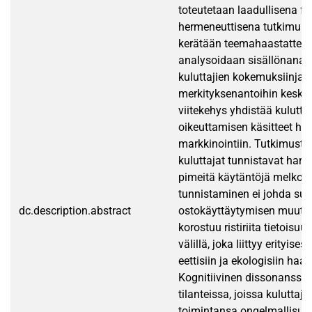
toteutetaan laadullisena f
hermeneuttisena tutkimuks
kerätään teemahaastatteluil
analysoidaan sisällönanaly
kuluttajien kokemuksiinja
merkityksenantoihin keskit
viitekehys yhdistää kulutt
oikeuttamisen käsitteet h
markkinointiin. Tutkimustu
kuluttajat tunnistavat harh
pimeitä käytäntöjä melko la
tunnistaminen ei johda su
dc.description.abstract
ostokäyttäytymisen muutok
korostuu ristiriita tietoisu
välillä, joka liittyy erityise
eettisiin ja ekologisiin haas
Kognitiivinen dissonanssi 
tilanteissa, joissa kuluttaja
toimintansa ongelmallisuu