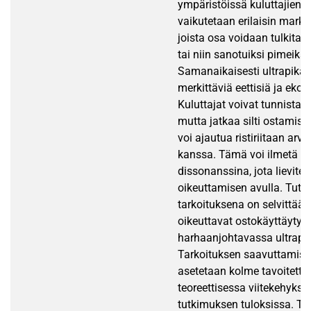
ympäristöissä kuluttajien
vaikutetaan erilaisin markk
joista osa voidaan tulkita 
tai niin sanotuiksi pimeiksi
Samanaikaisesti ultrapikamu
merkittäviä eettisiä ja ekol
Kuluttajat voivat tunnistaa
mutta jatkaa silti ostamista
voi ajautua ristiriitaan arvo
kanssa. Tämä voi ilmetä ko
dissonanssina, jota lievit
oikeuttamisen avulla. Tut
tarkoituksena on selvittää, 
oikeuttavat ostokäyttäyty
harhaanjohtavassa ultrap
Tarkoituksen saavuttamise
asetetaan kolme tavoitetta,
teoreettisessa viitekehykse
tutkimuksen tuloksissa. T