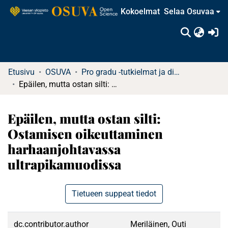
Kokoelmat
Selaa Osuvaa
(c
Etusivu
OSUVA
Pro gradu -tutkielmat ja diplomityöt
Epäilen, mutta ostan silti: Ostamisen oikeuttaminen harhaanjohtavassa ultrapikamuodissa
Epäilen, mutta ostan silti:
Ostamisen oikeuttaminen
harhaanjohtavassa
ultrapikamuodissa
Tietueen suppeat tiedot
dc.contributor.author
Meriläinen, Outi