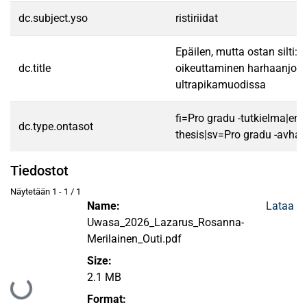
dc.subject.yso
ristiriidat
Epäilen, mutta ostan silti:
dc.title
oikeuttaminen harhaanjoh
ultrapikamuodissa
fi=Pro gradu -tutkielma|en
dc.type.ontasot
thesis|sv=Pro gradu -avhan
Tiedostot
Näytetään
1 - 1 / 1
Name:
Lataa
Uwasa_2026_Lazarus_Rosanna-
Merilainen_Outi.pdf
Size:
2.1 MB
Ladataan...
Format: