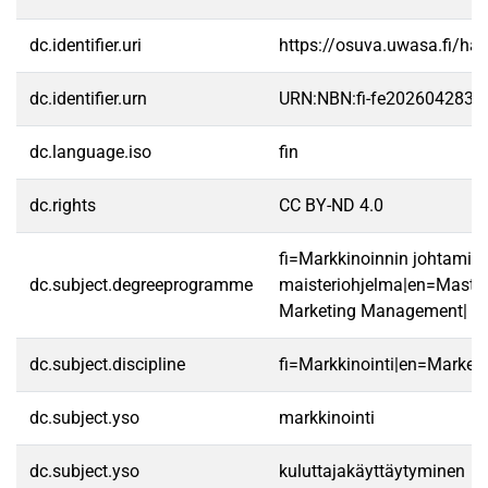
dc.identifier.uri
https://osuva.uwasa.fi/h
dc.identifier.urn
URN:NBN:fi-fe2026042835
dc.language.iso
fin
dc.rights
CC BY-ND 4.0
fi=Markkinoinnin johtamis
dc.subject.degreeprogramme
maisteriohjelma|en=Master
Marketing Management|
dc.subject.discipline
fi=Markkinointi|en=Marketi
dc.subject.yso
markkinointi
dc.subject.yso
kuluttajakäyttäytyminen