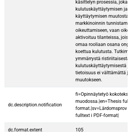
käsittelyn prosessia, joka 
kulutuskäyttäytymisen jat
käyttäytymisen muutosta.
markkinoinnin tunnistamine
oikeuttamiseen, vaan oike
aktivoituu tilanteissa, joiss
omaa rooliaan osana ongel
koettua kulutusta. Tutkimu
ymmärrystä ristiriitaisesta
kulutuskäyttäytymisestä ja 
tietoisuus ei välttämättä j
muutokseen.
fi=Opinnäytetyö kokotekst
muodossa.|en=Thesis fullt
dc.description.notification
format.|sv=Lärdomsprov ti
fulltext i PDF-format|
dc.format.extent
105