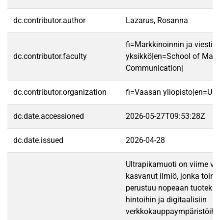
dc.contributor.author
Lazarus, Rosanna
fi=Markkinoinnin ja viestin
dc.contributor.faculty
yksikkö|en=School of Mark
Communication|
dc.contributor.organization
fi=Vaasan yliopisto|en=Uni
dc.date.accessioned
2026-05-27T09:53:28Z
dc.date.issued
2026-04-28
Ultrapikamuoti on viime vu
kasvanut ilmiö, jonka toimi
perustuu nopeaan tuotekiert
hintoihin ja digitaalisiin
verkkokauppaympäristöihin