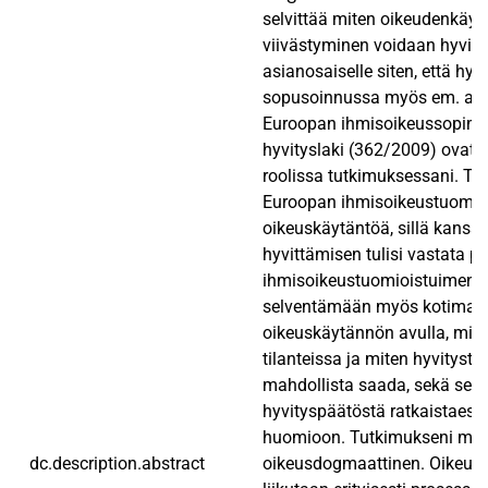
selvittää miten oikeudenkäyn
viivästyminen voidaan hyvitt
asianosaiselle siten, että hyv
sopusoinnussa myös em. arti
Euroopan ihmisoikeussopim
hyvityslaki (362/2009) ovatk
roolissa tutkimuksessani. Tu
Euroopan ihmisoikeustuomio
oikeuskäytäntöä, sillä kansal
hyvittämisen tulisi vastata pä
ihmisoikeustuomioistuimen li
selventämään myös kotimai
oikeuskäytännön avulla, mill
tilanteissa ja miten hyvitystä
mahdollista saada, sekä seikk
hyvityspäätöstä ratkaistaess
huomioon. Tutkimukseni met
dc.description.abstract
oikeusdogmaattinen. Oikeude