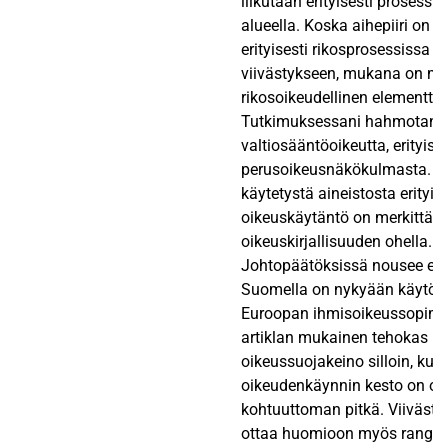
liikutaan erityisesti prosessi
alueella. Koska aihepiiri on ra
erityisesti rikosprosessissa 
viivästykseen, mukana on m
rikosoikeudellinen elementti.
Tutkimuksessani hahmotan 
valtiosääntöoikeutta, erityises
perusoikeusnäkökulmasta. T
käytetystä aineistosta erityise
oikeuskäytäntö on merkittäv
oikeuskirjallisuuden ohella.
Johtopäätöksissä nousee esii
Suomella on nykyään käytö
Euroopan ihmisoikeussopim
artiklan mukainen tehokas
oikeussuojakeino silloin, kun
oikeudenkäynnin kesto on oll
kohtuuttoman pitkä. Viiväst
ottaa huomioon myös rangai