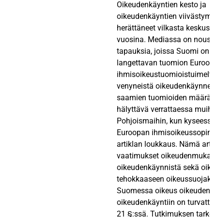
Oikeudenkäyntien kesto ja
oikeudenkäyntien viivästymi
herättäneet vilkasta keskuste
vuosina. Mediassa on noussu
tapauksia, joissa Suomi on 
langettavan tuomion Euroop
ihmisoikeustuomioistuimelta l
venyneistä oikeudenkäynnei
saamien tuomioiden määrä on
hälyttävä verrattaessa muihi
Pohjoismaihin, kun kyseessä 
Euroopan ihmisoikeussopimu
artiklan loukkaus. Nämä artik
vaatimukset oikeudenmukais
oikeudenkäynnistä sekä oike
tehokkaaseen oikeussuojake
Suomessa oikeus oikeudenm
oikeudenkäyntiin on turvattu 
21 §:ssä. Tutkimuksen tarko