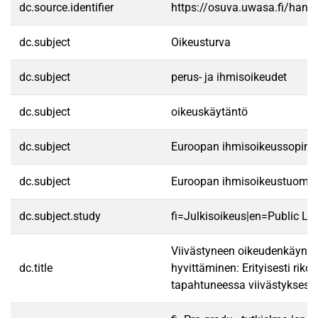
dc.source.identifier
https://osuva.uwasa.fi/han
dc.subject
Oikeusturva
dc.subject
perus- ja ihmisoikeudet
dc.subject
oikeuskäytäntö
dc.subject
Euroopan ihmisoikeussopim
dc.subject
Euroopan ihmisoikeustuomio
dc.subject.study
fi=Julkisoikeus|en=Public La
Viivästyneen oikeudenkäynni
dc.title
hyvittäminen: Erityisesti rik
tapahtuneessa viivästyksess