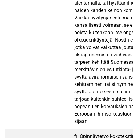
alentamalla, tai hyvittäminen 
näiden kahden keinon kompe
Vaikka hyvitysjärjestelmä on
kansallisesti voimaan, se ei 
poista kuitenkaan itse ongelma
oikeudenkäyntejä. Nostin esiin
jotka voivat vaikuttaa joutui
rikosprosessin eri vaiheissa, ja
tarpeen kehittää Suomessa. 
merkittävin on esitutkinta- ja
syyttäjäviranomaisen välisen
kehittäminen, tai siirtyminen
syyttäjäjohtoiseen malliin. Hy
tarjoaa kuitenkin suhteellisen
nopean tien korvauksien ha
Euroopan ihmisoikeustuomio
sijaan.
fi=Opinnäytetyö kokotekstin