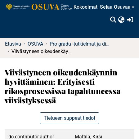
Kokoelmat
Selaa Osuvaa
(c
Etusivu
OSUVA
Pro gradu -tutkielmat ja diplomityöt
Viivästyneen oikeudenkäynnin hyvittäminen: Erityisesti rikosprosessissa tapahtuneessa viivästyksessä
Viivästyneen oikeudenkäynnin
hyvittäminen: Erityisesti
rikosprosessissa tapahtuneessa
viivästyksessä
Tietueen suppeat tiedot
dc.contributor.author
Mattila, Kirsi