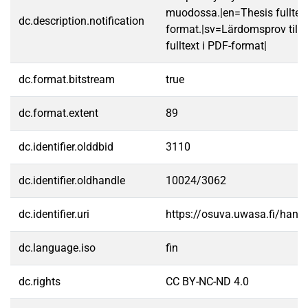
muodossa.|en=Thesis fulltex
dc.description.notification
format.|sv=Lärdomsprov till
fulltext i PDF-format|
dc.format.bitstream
true
dc.format.extent
89
dc.identifier.olddbid
3110
dc.identifier.oldhandle
10024/3062
dc.identifier.uri
https://osuva.uwasa.fi/han
dc.language.iso
fin
dc.rights
CC BY-NC-ND 4.0