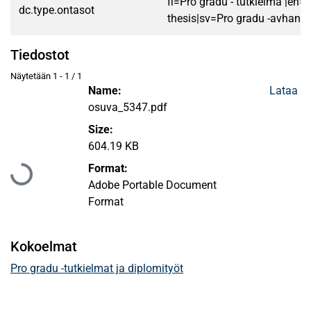
fi=Pro gradu - tutkielma |en=
dc.type.ontasot
thesis|sv=Pro gradu -avhandl
Tiedostot
Näytetään
1 - 1 / 1
Name:
Lataa
osuva_5347.pdf
Size:
604.19 KB
Format:
Ladataan...
Adobe Portable Document
Format
Kokoelmat
Pro gradu -tutkielmat ja diplomityöt