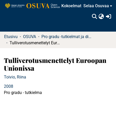
Kokoelmat
Selaa Osuvaa
(c
Etusivu
OSUVA
Pro gradu -tutkielmat ja diplomityöt (rajattu saatavuus)
Tulliverotusmenettelyt Euroopan Unionissa
Tulliverotusmenettelyt Euroopan
Unionissa
Toivio, Riina
2008
Pro gradu - tutkielma