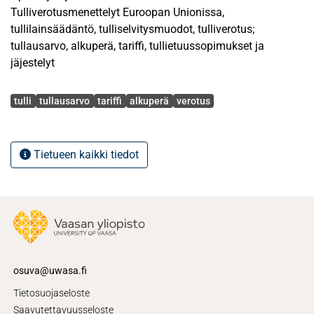
Tulliverotusmenettelyt Euroopan Unionissa,
tullilainsäädäntö, tulliselvitysmuodot, tulliverotus;
tullausarvo, alkuperä, tariffi, tullietuussopimukset ja
jäjestelyt
Avainsanat
tulli
tullausarvo
tariffi
alkuperä
verotus
Tietueen kaikki tiedot
osuva@uwasa.fi
Tietosuojaseloste
Saavutettavuusseloste