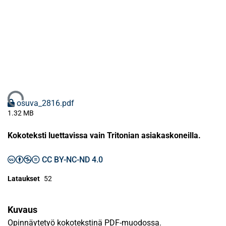
Ladataan...
osuva_2816.pdf
1.32 MB
Kokoteksti luettavissa vain Tritonian asiakaskoneilla.
CC BY-NC-ND 4.0
Lataukset
52
Kuvaus
Opinnäytetyö kokotekstinä PDF-muodossa.