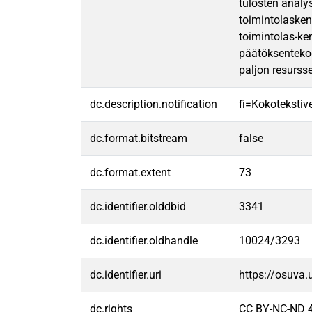
tulosten analys
toimintolasken
toimintolas-ke
päätöksentekoo
paljon resursse
dc.description.notification
fi=Kokotekstive
dc.format.bitstream
false
dc.format.extent
73
dc.identifier.olddbid
3341
dc.identifier.oldhandle
10024/3293
dc.identifier.uri
https://osuva
dc.rights
CC BY-NC-ND 4