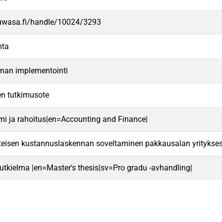
.uwasa.fi/handle/10024/3293
nta
nnan implementointi
nen tutkimusote
mi ja rahoitus|en=Accounting and Finance|
teisen kustannuslaskennan soveltaminen pakkausalan yritykse
 tutkielma |en=Master's thesis|sv=Pro gradu -avhandling|