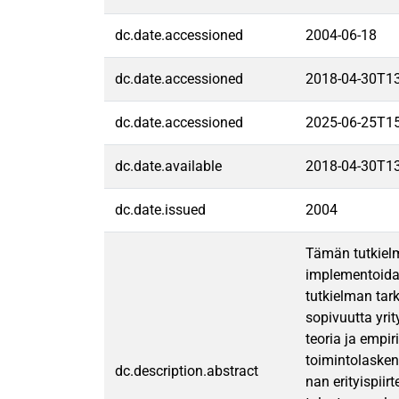
dc.date.accessioned
2004-06-18
dc.date.accessioned
2018-04-30T1
dc.date.accessioned
2025-06-25T1
dc.date.available
2018-04-30T1
dc.date.issued
2004
Tämän tutkielm
implementoidaa
tutkielman tar
sopivuutta yrit
teoria ja empi
toimintolasken
dc.description.abstract
nan erityispii