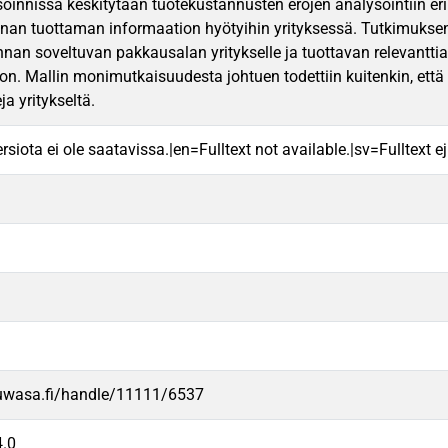
oinnissa keskitytään tuotekustannusten erojen analysointiin eri 
nan tuottaman informaation hyötyihin yrityksessä. Tutkimuksen 
nnan soveltuvan pakkausalan yritykselle ja tuottavan relevanttia
n. Mallin monimutkaisuudesta johtuen todettiin kuitenkin, että m
ja yritykseltä.
rsiota ei ole saatavissa.|en=Fulltext not available.|sv=Fulltext ej 
.uwasa.fi/handle/11111/6537
.0