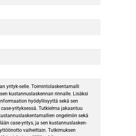
 yrityk-selle. Toimintolaskentamalli
sen kustannuslaskennan rinnalle. Lisäksi
nformaation hyödyllisyyttä sekä sen
le case-yrityksessä. Tutkielma jakaantuu
 kustannuslaskentamallien ongelmiin sekä
lään case-yritys, ja sen kustannuslasken-
äyttöönotto vaiheittain. Tutkimuksen