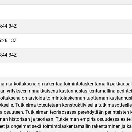
3:44:34Z
5:26:13Z
3:44:34Z
an tarkoituksena on rakentaa toimintolaskentamalli pakkausalan
n yritykseen rinnakkaisena kustannuslas-kentamallina perintei
koituksena on arvioida toimintolaskennan tuottaman kustannusi
ykselle. Tutkielma toteutetaan konstruktiivisella tutkimusotteel
ria osuuteen. Tutkielman teoriaosassa perehdytään perinteisten
nan historiaan ja teoriaan. Tutkielman empiria osuudessa esitel
rteet ja ongelmat sekä toimintolaskentamallin rakentaminen ja k