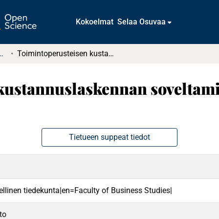
Kokoelmat
Selaa Osuvaa
tkielmat ja diplomityöt
Toimintoperusteisen kustannuslaskennan soveltaminen pakkausalan yrityksessä
kustannuslaskennan soveltam
Tietueen suppeat tiedot
ellinen tiedekunta|en=Faculty of Business Studies|
to