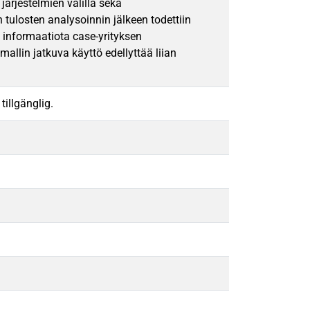
järjestelmien välillä sekä
tulosten analysoinnin jälkeen todettiin
 informaatiota case-yrityksen
allin jatkuva käyttö edellyttää liian
tillgänglig.