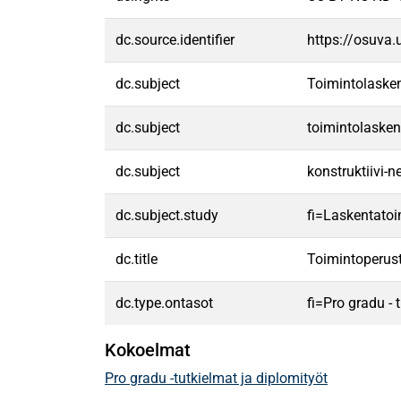
dc.source.identifier
https://osuva
dc.subject
Toimintolaske
dc.subject
toimintolaske
dc.subject
konstruktiivi-
dc.subject.study
fi=Laskentatoi
dc.title
Toimintoperus
dc.type.ontasot
fi=Pro gradu -
Kokoelmat
Pro gradu -tutkielmat ja diplomityöt