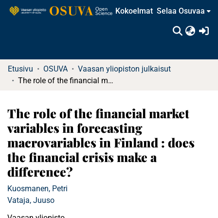
Kokoelmat
Selaa Osuvaa
(c
Etusivu
OSUVA
Vaasan yliopiston julkaisut
The role of the financial market variables in forecasting macrovariables in Finland : does the financial crisis make a difference?
The role of the financial market
variables in forecasting
macrovariables in Finland : does
the financial crisis make a
difference?
Kuosmanen, Petri
Vataja, Juuso
Vaasan yliopisto