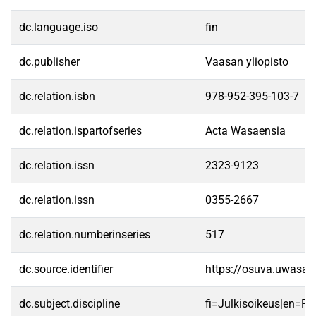
dc.language.iso
fin
dc.publisher
Vaasan yliopisto
dc.relation.isbn
978-952-395-103-7
dc.relation.ispartofseries
Acta Wasaensia
dc.relation.issn
2323-9123
dc.relation.issn
0355-2667
dc.relation.numberinseries
517
dc.source.identifier
https://osuva.uwasa.
dc.subject.discipline
fi=Julkisoikeus|en=Pu