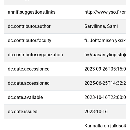
annif.suggestions.links
http://www.yso.fi/on
dc.contributor.author
Sarvilinna, Sami
dc.contributor.faculty
fi=Johtamisen yksikk
dc.contributor.organization
fi=Vaasan yliopisto|e
dc.date.accessioned
2023-09-26T05:15:09
dc.date.accessioned
2025-06-25T14:32:29
dc.date.available
2023-10-16T22:00:05
dc.date.issued
2023-10-16
Kunnalla on julkisoike