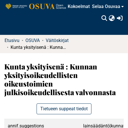
Kokoelmat
Selaa Osuvaa
(c
Etusivu
OSUVA
Väitöskirjat
Kunta yksityisenä : Kunnan yksityisoikeudellisten oikeustoimien julkisoikeudellisesta valvonnasta
Kunta yksityisenä : Kunnan
yksityisoikeudellisten
oikeustoimien
julkisoikeudellisesta valvonnasta
Tietueen suppeat tiedot
annif.suggestions
lainsäädäntö|kunnat|ku