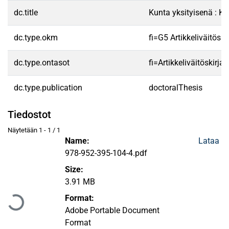
dc.title
Kunta yksityisenä : Ku
dc.type.okm
fi=G5 Artikkeliväitösk
dc.type.ontasot
fi=Artikkeliväitöskirja
dc.type.publication
doctoralThesis
Tiedostot
Näytetään
1 - 1 / 1
Name:
Lataa
978-952-395-104-4.pdf
Size:
Ladataan...
3.91 MB
Format:
Adobe Portable Document
Format