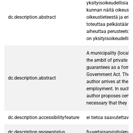
yksityisoikeudellisia
kunnan näitä oikeussu
dc.description.abstract
oikeustieteestä ja erit
toteuttaa pelkästään 
aiheuttaa perusteeton
on yksityisoikeudellis
A municipality (local 
the ambit of private l
guarantees as a form o
Government Act. The fr
dc.description.abstract
author arrives at the 
employment. In such ma
author proposes certain
necessary that they ca
dc.description.accessibilityfeature
ei tietoa saavutettav
dc.description.reviewstatus
fi=vertaisarvioitu|en=