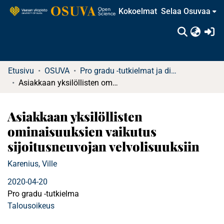
Kokoelmat
Selaa Osuvaa
(c
Etusivu
OSUVA
Pro gradu -tutkielmat ja diplomityöt (rajattu saatavuus)
Asiakkaan yksilöllisten ominaisuuksien vaikutus sijoitusneuvojan velvolisuuksiin
Asiakkaan yksilöllisten
ominaisuuksien vaikutus
sijoitusneuvojan velvolisuuksiin
Karenius, Ville
2020-04-20
Pro gradu -tutkielma
Talousoikeus