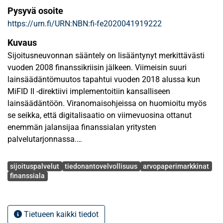
Pysyvä osoite
https://urn.fi/URN:NBN:fi-fe2020041919222
Kuvaus
Sijoitusneuvonnan sääntely on lisääntynyt merkittävästi
vuoden 2008 finanssikriisin jälkeen. Viimeisin suuri
lainsäädäntömuutos tapahtui vuoden 2018 alussa kun
MiFID II -direktiivi implementoitiin kansalliseen
lainsäädäntöön. Viranomaisohjeissa on huomioitu myös
se seikka, että digitalisaatio on viimevuosina ottanut
enemmän jalansijaa finanssialan yritysten
palvelutarjonnassa.
Avainsanat
Tutkielmassa tarkastellaan asiakkaan yksilöllisten
sijoituspalvelut
tiedonantovelvollisuus
arvopaperimarkkinat
ominaisuuksien vaikutusta sijoitusneuvojan ja asiakkaan
finanssiala
velvollisuuksiin sijoitusneuvontaprosessissa. Yksilöllisiksi
ominaisuuksiksi katsotaan asiakkaan sijoituskokemus ja
tietämys, iäkkyys, terveydentila, kielitaito ja se, jos asiakas
Tietueen kaikki tiedot
on oikeushenkilö tai henkilöryhmä. Tutkimusongelmaa