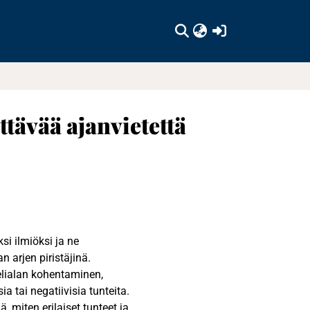
(current)
ttävää ajanvietettä
si ilmiöksi ja ne
 arjen piristäjinä.
elialan kohentaminen,
a tai negatiivisia tunteita.
miten erilaiset tunteet ja