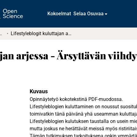
Kokoelmat
Selaa Osuvaa
t ja diplomityöt (rajattu saatavuus)
Lifestyleblogit kuluttajan arjessa - Ärsyttävän viihdyttävää ajanvietettä
jan arjessa - Ärsyttävän viihdy
Kuvaus
Opinnäytetyö kokotekstinä PDF-muodossa.
Lifestyleblogien kuluttaminen on noussut suosituk
toimivatkin tänä päivänä yhä useamman kuluttajan
Lifestyleblogien kulutuksen taustalla on usein mi
mutta joskus ne herättävät meissä myös ristiriitaisi
Tämän tutkimuksen tarkoituksena onkin ymmärtää, 