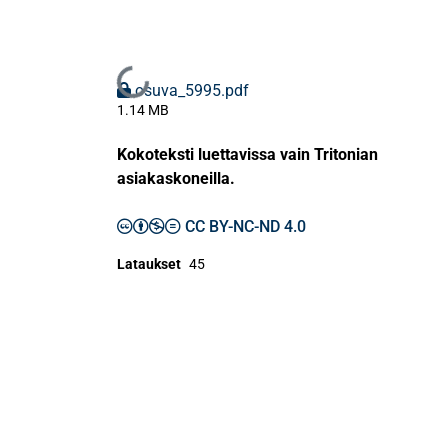
Ladataan...
osuva_5995.pdf
1.14 MB
Kokoteksti luettavissa vain Tritonian
asiakaskoneilla.
CC BY-NC-ND 4.0
Lataukset
45