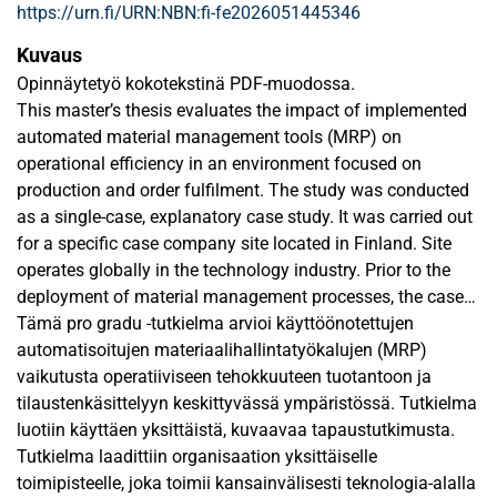
https://urn.fi/URN:NBN:fi-fe2026051445346
Kuvaus
Opinnäytetyö kokotekstinä PDF-muodossa.
This master’s thesis evaluates the impact of implemented
automated material management tools (MRP) on
operational efficiency in an environment focused on
production and order fulfilment. The study was conducted
as a single-case, explanatory case study. It was carried out
for a specific case company site located in Finland. Site
operates globally in the technology industry. Prior to the
deployment of material management processes, the case
company site relied on manual material forecasting,
Tämä pro gradu -tutkielma arvioi käyttöönotettujen
material management, and procurement processes. The
automatisoitujen materiaalihallintatyökalujen (MRP)
case company site had a vision to deploy automated MRP
vaikutusta operatiiviseen tehokkuuteen tuotantoon ja
tools using its existing Oracle E -Business Suite Enterprise
tilaustenkäsittelyyn keskittyvässä ympäristössä. Tutkielma
Resource Planning (ERP) system. The literature review
luotiin käyttäen yksittäistä, kuvaavaa tapaustutkimusta.
examined operational efficiency and business process
Tutkielma laadittiin organisaation yksittäiselle
reengineering as concepts, and described what
toimipisteelle, joka toimii kansainvälisesti teknologia-alalla