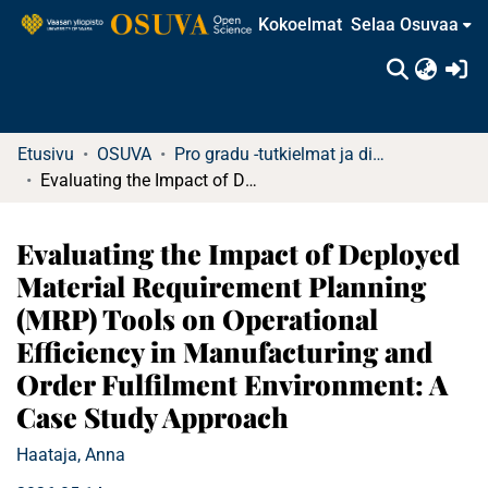
Kokoelmat
Selaa Osuvaa
(c
Etusivu
OSUVA
Pro gradu -tutkielmat ja diplomityöt
Evaluating the Impact of Deployed Material Requirement Planning (MRP) Tools on Operational Efficiency in Manufacturing and Order Fulfilment Environment: A Case Study Approach
Evaluating the Impact of Deployed
Material Requirement Planning
(MRP) Tools on Operational
Efficiency in Manufacturing and
Order Fulfilment Environment: A
Case Study Approach
Haataja, Anna