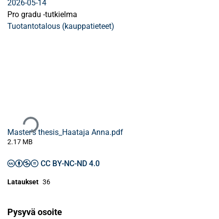
2026-05-14
Pro gradu -tutkielma
Tuotantotalous (kauppatieteet)
Ladataan...
Master's thesis_Haataja Anna.pdf
2.17 MB
CC BY-NC-ND 4.0
Lataukset
36
Pysyvä osoite