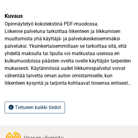
Kuvaus
Opinnäytetyö kokotekstinä PDF-muodossa.
Liikenne palveluna tarkoittaa liikenteen ja liikkumisen
muuttumista yhä käyttäjä- ja palvelukeskeisemmäksi
palveluksi. Yksinkertaisemmillaan se tarkoittaa sitä, että
yhdellä maksulla tai lipulla voi matkustaa useissa eri
kulkumuodoissa päästen ovelta ovelle käyttäjän tarpeiden
mukaisesti. Käytännössä uudet liikkumispalvelut voivat
vähentää tarvetta oman auton omistamiselle, kun
liikenteen kysyntä ja tarjonta kohtaavat toisensa entisestä
helpommin ja joustavammin esimerkiksi digitalisaation
sovellutusten avulla. Pitkällä aikavälillä Suomessa
tavoitellaan muutosta, jossa liikenne muuttuu
Tietueen kaikki tiedot
kokonaisvaltaiseksi palveluksi.
Tätä tutkimusta tehtäessä on Suomessa käynnissä ja
käynnistymässä useita uudenlaisia liikkumispalveluja.