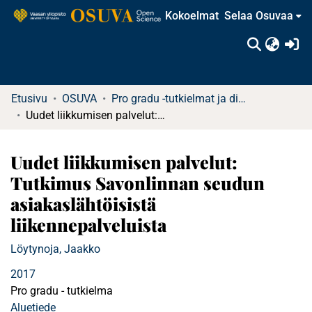
Kokoelmat
Selaa Osuvaa
(c
Etusivu
OSUVA
Pro gradu -tutkielmat ja diplomityöt (rajattu saatavuus)
Uudet liikkumisen palvelut: Tutkimus Savonlinnan seudun asiakaslähtöisistä liikennepalveluista
Uudet liikkumisen palvelut:
Tutkimus Savonlinnan seudun
asiakaslähtöisistä
liikennepalveluista
Löytynoja, Jaakko
2017
Pro gradu - tutkielma
Aluetiede