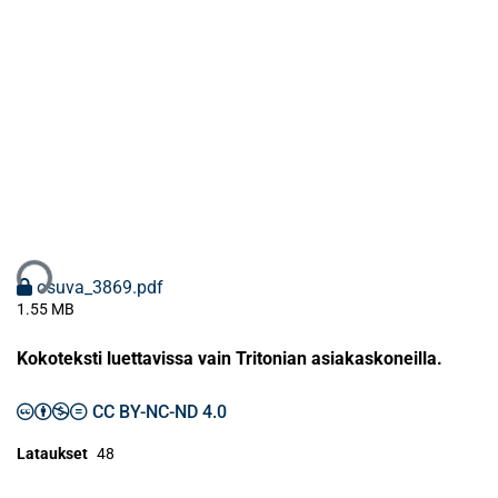
taan...
osuva_3869.pdf
1.55 MB
Kokoteksti luettavissa vain Tritonian asiakaskoneilla.
CC BY-NC-ND 4.0
Lataukset
48