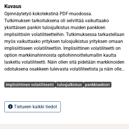
Kuvaus
Opinnäytetyö kokotekstinä PDF-muodossa.
Tutkimuksen tarkoituksena oli selvittää vaikuttaako
yksittäisen pankin tulosjulkistus muiden pankkien
implisiittisiin volatiliteetteihin. Tutkimuksessa tarkastellaan
myös vaikuttaako yrityksen tulosjulkistus yrityksen omaan
implisiittiseen volatiliteettiin. Implisiittinen volatiliteetti on
option markkinahinnoista optiohinnoittelumallin kautta
laskettu volatiliteetti. Näin ollen sitä pidetään markkinoiden
odotuksena osakkeen tulevasta volatiliteetista ja näin ollen
myös ennusteena tulevasta epävarmuudesta.
Avainsanat
Implisiittinen volatiliteetti
tulosjulkistus
pankkisektori
Tutkimuksen teoria osassa käydään läpi optioiden
keskeisimmät ominaisuudet sekä optiohinnoittelun
perusteet. Volatiliteettiin ja sen eri aspekteihin keskitytään
Tietueen kaikki tiedot
hieman tarkemmin. Nämä osiot helpottavat lukijaa
ymmärtämään tutkimuksen taustaa ja sitä kautta
ymmärtämään tutkimuksen tulokset ja niiden vaikutukset.