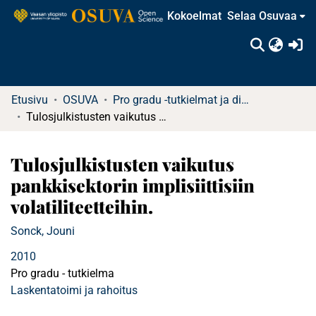
Kokoelmat
Selaa Osuvaa
(c
Etusivu
OSUVA
Pro gradu -tutkielmat ja diplomityöt (rajattu saatavuus)
Tulosjulkistusten vaikutus pankkisektorin implisiittisiin volatiliteetteihin.
Tulosjulkistusten vaikutus
pankkisektorin implisiittisiin
volatiliteetteihin.
Sonck, Jouni
2010
Pro gradu - tutkielma
Laskentatoimi ja rahoitus